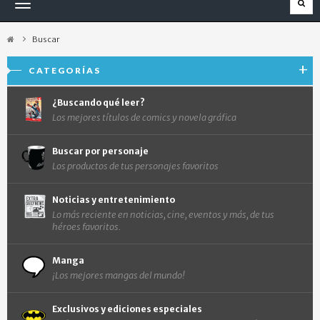
Navegación
Toggle
Buscar
CATEGORÍAS
¿Buscando qué leer?
Los mejores títulos de comics y novela gráfica
Buscar por personaje
Los productos de tus personajes favoritos
Noticias y entretenimiento
Lo más reciente en noticias, cine, eventos y más, de tus
héroes favoritos.
Manga
¡Los mejores mangas del mundo!
Exclusivos y ediciones especiales