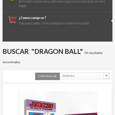
Artículos exclusivos y ediciones que no encontrarás en otro
lugar.
¿Como comprar?
Tips para saber cómo comprar en nuestra tienda.
BUSCAR
"DRAGON BALL"
96 resultados
encontrados.
Defecto
COMPARAR (
0
)