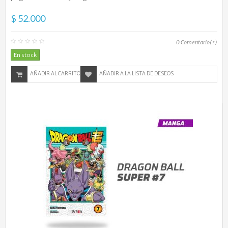
$ 52.000
0
Comentario(s)
En stock
AÑADIR AL CARRITO
AÑADIR A LA LISTA DE DESEOS