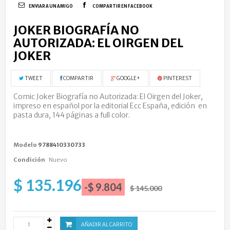
ENVIAR A UN AMIGO
COMPARTIR EN FACEBOOK
JOKER BIOGRAFÍA NO
AUTORIZADA: EL OIRGEN DEL
JOKER
TWEET
COMPARTIR
GOOGLE+
PINTEREST
Comic Joker Biografía no Autorizada: El Oirgen del Joker,
impreso en español por la editorial Ecc España, edición en
pasta dura, 144 páginas a full color.
Modelo
9788410330733
Condición
Nuevo
$ 135.196
-$ 9.804
$ 145.000
AÑADIR AL CARRITO