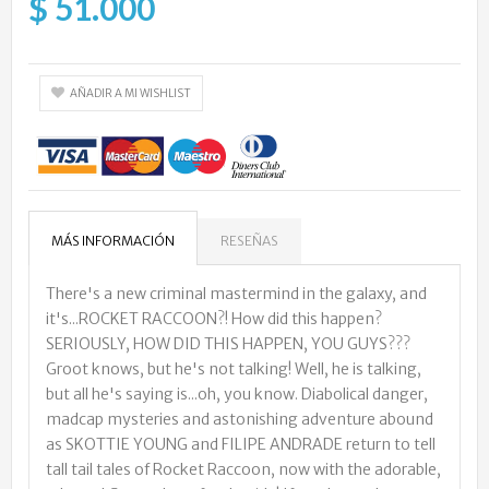
$ 51.000
AÑADIR A MI WISHLIST
MÁS INFORMACIÓN
RESEÑAS
There's a new criminal mastermind in the galaxy, and
it's...ROCKET RACCOON?! How did this happen?
SERIOUSLY, HOW DID THIS HAPPEN, YOU GUYS???
Groot knows, but he's not talking! Well, he is talking,
but all he's saying is...oh, you know. Diabolical danger,
madcap mysteries and astonishing adventure abound
as SKOTTIE YOUNG and FILIPE ANDRADE return to tell
tall tail tales of Rocket Raccoon, now with the adorable,