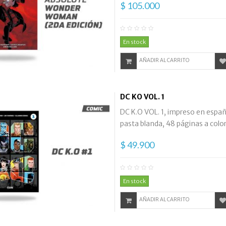
$ 105.000
En stock
AÑADIR AL CARRITO
DC KO VOL. 1
DC K.O VOL. 1, impreso en españo
pasta blanda, 48 páginas a colo
$ 49.900
En stock
AÑADIR AL CARRITO