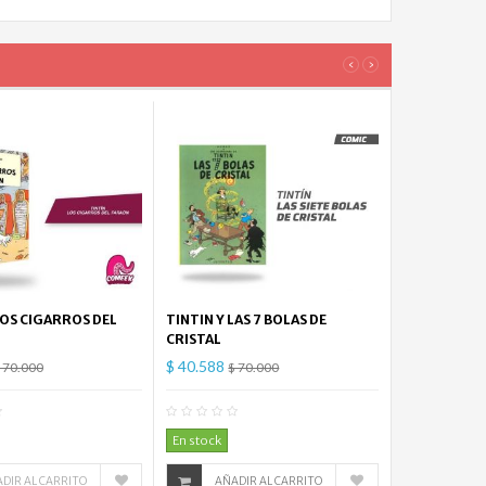
‹
›
LOS CIGARROS DEL
TINTIN Y LAS 7 BOLAS DE
CRISTAL
$ 40.588
 70.000
$ 70.000
0
Comentario(s)
0
Comentario(s)
En stock
DIR AL CARRITO
AÑADIR AL CARRITO