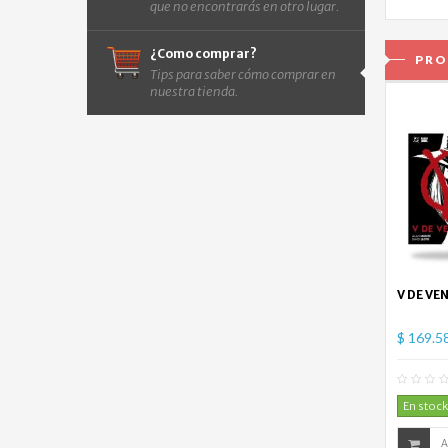
que no encontrarás en otro lugar.
¿Como comprar?
PRO
Tips para saber cómo comprar en
nuestra tienda.
V DE VE
$ 169.5
En stock
A