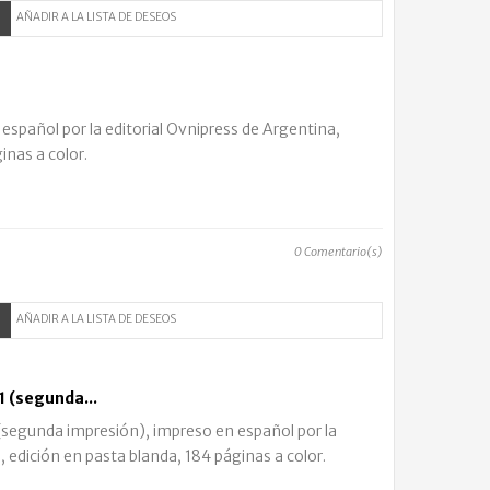
AÑADIR A LA LISTA DE DESEOS
 español por la editorial Ovnipress de Argentina,
inas a color.
0
Comentario(s)
AÑADIR A LA LISTA DE DESEOS
 (segunda...
egunda impresión), impreso en español por la
, edición en pasta blanda, 184 páginas a color.