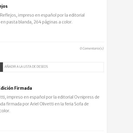
ejos
eflejos, impreso en español por la editorial
 en pasta blanda, 264 páginas a color.
0
Comentario(s)
AÑADIR A LA LISTA DE DESEOS
 Edición Firmada
tti, impreso en español por la editorial Ovnipress de
a firmada por Ariel Olivetti en la feria Sofa de
olor.