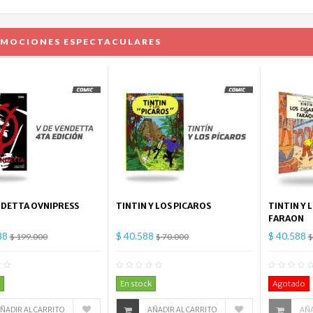
MOCIONES ESPECTACULARES
NDETTA OVNIPRESS
TINTIN Y LOS PICAROS
TINTIN Y 
FARAON
88
$ 40.588
$ 40.588
$ 199.000
$ 70.000
$
0
Comentario(s)
0
Comentario(s)
En stock
Agotado
ÑADIR AL CARRITO
AÑADIR AL CARRITO
AÑA