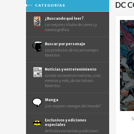
DC 
CATEGORÍAS
¿Buscando qué leer?
Los mejores títulos de comics y
novela gráfica
Buscar por personaje
Los productos de tus personajes
favoritos
Noticias y entretenimiento
Lo más reciente en noticias, cine,
eventos y más, de tus héroes
favoritos.
Manga
¡Los mejores mangas del mundo!
S
Exclusivos y ediciones
especiales
Artículos exclusivos y ediciones