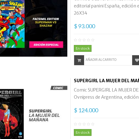
editorial panini España, edición 
26X34
$ 93.000
En stock
AÑADIR AL CARRITO
SUPERGIRL LA MUJER DEL MA
Comic SUPERGIRL LA MUJER DEL 
Ovnipress de Argentina, edición
$ 124.000
En stock