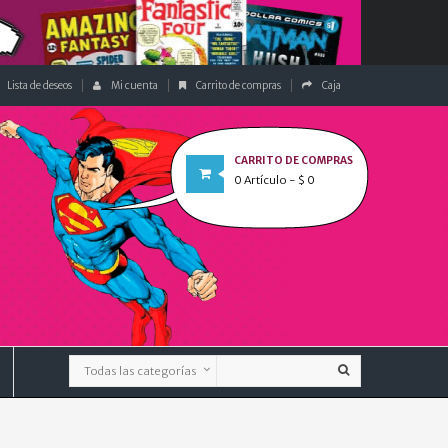
Lista de deseos
Mi cuenta
Carrito de compras
Caja
CARRITO DE COMPRAS
0
Artículo
- $ 0