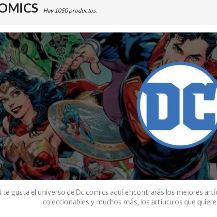
COMICS
Hay 1050 productos.
i te gusta el universo de Dc comics aquí encontrarás los mejores artí
coleccionables y muchos más, los artíuculos que quieres 