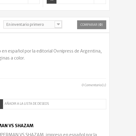
En inventario primero
COMPARAR (
0
)
en español por la editorial Ovnipress de Argentina,
inas a color.
0
Comentario(s)
AÑADIR A LA LISTA DE DESEOS
RMAN VS SHAZAM
PERMAN VS SHAZAM, impreso en español por la