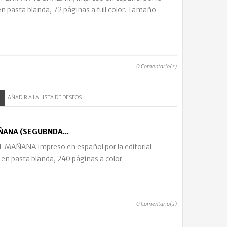
en pasta blanda, 72 páginas a full color. Tamaño:
0
Comentario(s)
AÑADIR A LA LISTA DE DESEOS
ÑANA (SEGUBNDA...
MAÑANA impreso en español por la editorial
 en pasta blanda, 240 páginas a color.
0
Comentario(s)