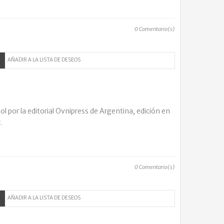
0
Comentario(s)
AÑADIR A LA LISTA DE DESEOS
l por la editorial Ovnipress de Argentina, edición en
r.
0
Comentario(s)
AÑADIR A LA LISTA DE DESEOS