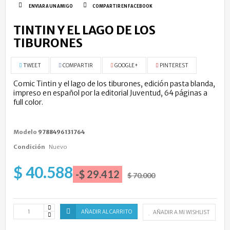
ENVIAR A UN AMIGO
COMPARTIR EN FACEBOOK
TINTIN Y EL LAGO DE LOS
TIBURONES
TWEET
COMPARTIR
GOOGLE+
PINTEREST
Comic Tintin y el lago de los tiburones, edición pasta blanda,
impreso en español por la editorial Juventud, 64 páginas a
full color.
Modelo
9788496131764
Condición
Nuevo
$ 40.588
-$ 29.412
$ 70.000
AÑADIR AL CARRITO
AÑADIR A MI WISHLIST