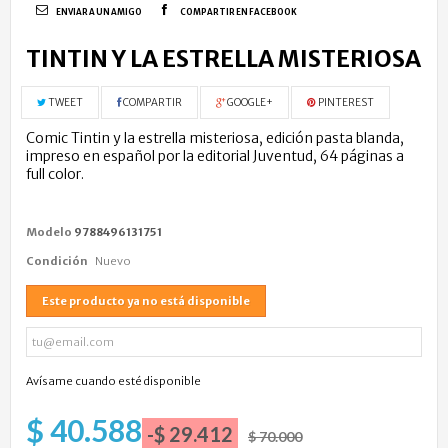
ENVIAR A UN AMIGO
COMPARTIR EN FACEBOOK
TINTIN Y LA ESTRELLA MISTERIOSA
TWEET
COMPARTIR
GOOGLE+
PINTEREST
Comic Tintin y la estrella misteriosa, edición pasta blanda,
impreso en español por la editorial Juventud, 64 páginas a
full color.
Modelo
9788496131751
Condición
Nuevo
Este producto ya no está disponible
Avísame cuando esté disponible
$ 40.588
-$ 29.412
$ 70.000