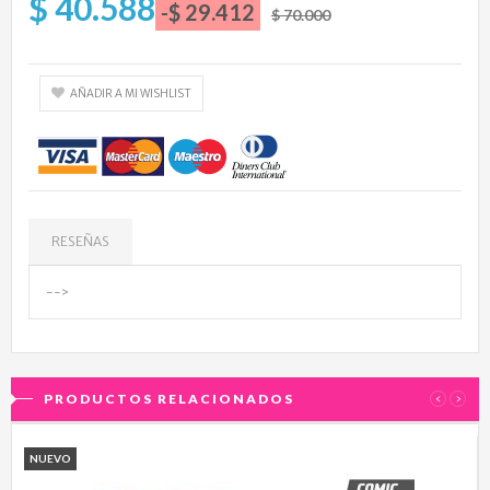
$ 40.588
-$ 29.412
$ 70.000
AÑADIR A MI WISHLIST
RESEÑAS
-->
PRODUCTOS RELACIONADOS
‹
›
NUEVO