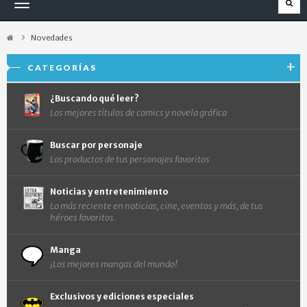
Navegación
Toggle
Novedades
CATEGORÍAS
¿Buscando qué leer?
Los mejores títulos de comics y novela gráfica
Buscar por personaje
Los productos de tus personajes favoritos
Noticias y entretenimiento
Lo más reciente en noticias, cine, eventos y más, de tus
héroes favoritos.
Manga
¡Los mejores mangas del mundo!
Exclusivos y ediciones especiales