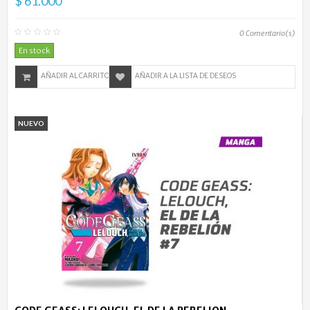
$ 61.000
0
Comentario(s)
En stock
AÑADIR AL CARRITO
AÑADIR A LA LISTA DE DESEOS
NUEVO