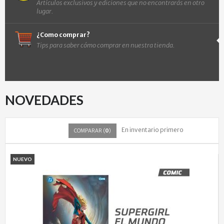
Artículos exclusivos y ediciones que no encontrarás en otro
lugar.
¿Como comprar?
Tips para saber cómo comprar en nuestra tienda.
NOVEDADES
En inventario primero
COMPARAR (
0
)
NUEVO