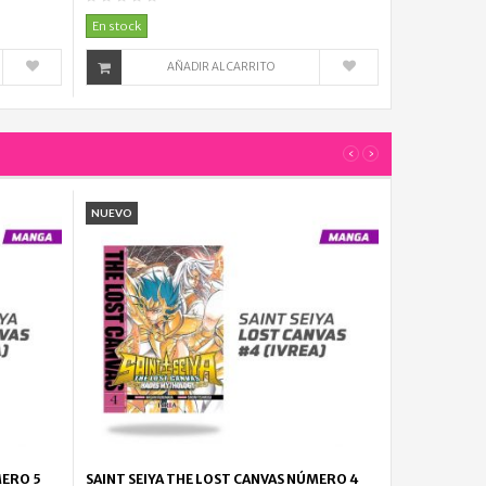
$
En stock
108.000
AÑADIR AL CARRITO
ABSOLUTE...
$
110.000
‹
›
NUEVO
MERO 5
SAINT SEIYA THE LOST CANVAS NÚMERO 4