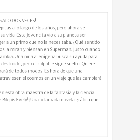
NSALO DOS VECES!
picas a lo largo de los años, pero ahora se
u vida. Esta jovencita vio a su planeta ser
eger a un primo que no la necesitaba. ¿Qué sentido
os la miran y piensan en Superman. Justo cuando
 cambia. Una niña alienígena busca su ayuda para
estruido, pero el culpable sigue suelto. Quiere
lamará de todos modos. Es hora de que una
a atraviesen el cosmos en un viaje que las cambiará
n esta obra maestra de la fantasía y la ciencia
e Bilquis Evely! ¡Una aclamada novela gráfica que
.