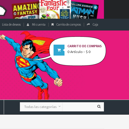
Lista de deseos
Mi cuenta
Carrito de compras
Caja
CARRITO DE COMPRAS
0
Artículo
- $ 0