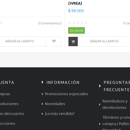
(IVREA)
$ 88.000
0
Comentario(s)
0
Co
En stock
AÑADIR AL CARRITO
AÑADIR AL CARRITO
CUENTA
INFORMACIÓN
PREGUNTA
FRECUENTE
mpras
Promociones especiales
Reembolsos y
voluciones
Novedades
devoluciones
les descuento
¡Lo más vendido!
Términos y con
recciones
compra / Políti