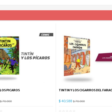
 LOS PICAROS
TINTIN Y LOS CIGARROS DEL FARA
$ 40.588
$ 70.000
$ 70.000
0
Comentario(s)
0
Co