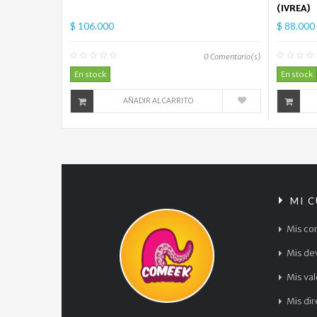
(IVREA)
$ 106.000
$ 88.000
0
Comentario(s)
En stock
En stock
AÑADIR AL CARRITO
MI 
Mis co
Mis de
Mis va
Mis di