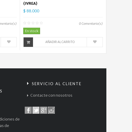
(IVREA)
$ 88.000
mentario(s)
0
Comentario(s)
En stock
AÑADIR AL CARRITO
S
SERVICIO AL CLIENTE
S
Contacte con nosotros
diciones de
cas de