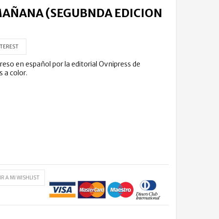
 MAÑANA (SEGUBNDA EDICION
TEREST
 en español por la editorial Ovnipress de
 a color.
R A MI WISHLIST