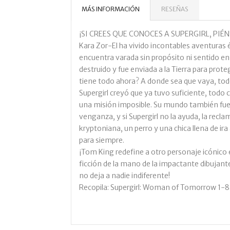
MÁS INFORMACIÓN
RESEÑAS
¡SI CREES QUE CONOCES A SUPERGIRL, PIÉ
Kara Zor-El ha vivido incontables aventuras é
encuentra varada sin propósito ni sentido en s
destruido y fue enviada a la Tierra para prot
tiene todo ahora? A donde sea que vaya, tod
Supergirl creyó que ya tuvo suficiente, todo
una misión imposible. Su mundo también fue d
venganza, y si Supergirl no la ayuda, la rec
kryptoniana, un perro y una chica llena de ir
para siempre.
¡Tom King redefine a otro personaje icónico e
ficción de la mano de la impactante dibujant
no deja a nadie indiferente!
Recopila: Supergirl: Woman of Tomorrow 1-8