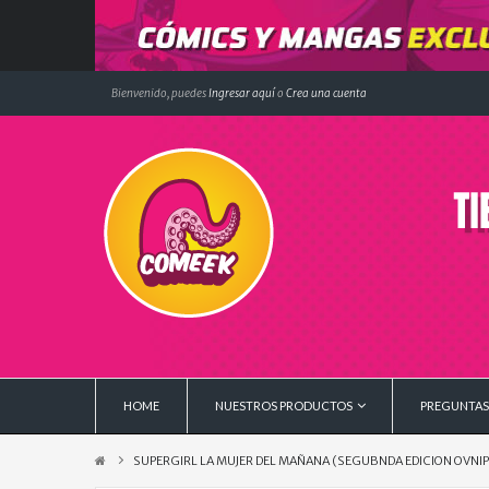
Bienvenido, puedes
Ingresar aquí
o
Crea una cuenta
HOME
NUESTROS PRODUCTOS
PREGUNTAS
SUPERGIRL LA MUJER DEL MAÑANA (SEGUBNDA EDICION OVNI