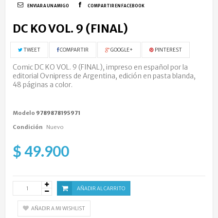
ENVIAR A UN AMIGO
COMPARTIR EN FACEBOOK
DC KO VOL. 9 (FINAL)
TWEET
COMPARTIR
GOOGLE+
PINTEREST
Comic DC KO VOL. 9 (FINAL),
impreso en español por la
editorial Ovnipress de Argentina, edición en pasta blanda,
48 páginas a color.
Modelo
9789878195971
Condición
Nuevo
$ 49.900
AÑADIR AL CARRITO
AÑADIR A MI WISHLIST