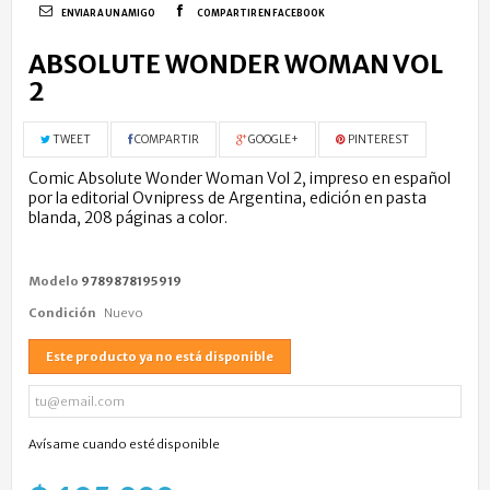
ENVIAR A UN AMIGO
COMPARTIR EN FACEBOOK
ABSOLUTE WONDER WOMAN VOL
2
TWEET
COMPARTIR
GOOGLE+
PINTEREST
Comic Absolute Wonder Woman Vol 2, impreso en español
por la editorial Ovnipress de Argentina, edición en pasta
blanda, 208 páginas a color.
Modelo
9789878195919
Condición
Nuevo
Este producto ya no está disponible
Avísame cuando esté disponible