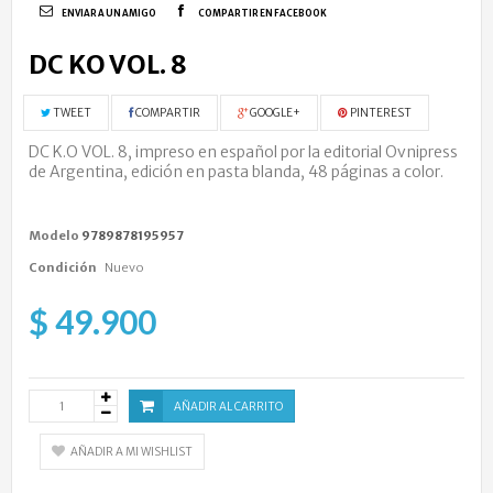
ENVIAR A UN AMIGO
COMPARTIR EN FACEBOOK
DC KO VOL. 8
TWEET
COMPARTIR
GOOGLE+
PINTEREST
DC K.O VOL. 8,
impreso en español por la editorial Ovnipress
de Argentina, edición en pasta blanda, 48 páginas a color.
Modelo
9789878195957
Condición
Nuevo
$ 49.900
AÑADIR AL CARRITO
AÑADIR A MI WISHLIST