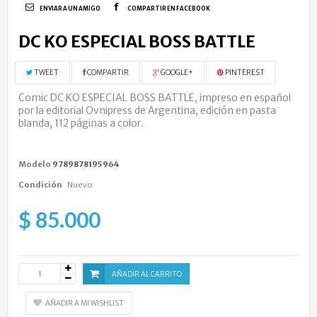
ENVIAR A UN AMIGO
COMPARTIR EN FACEBOOK
DC KO ESPECIAL BOSS BATTLE
TWEET
COMPARTIR
GOOGLE+
PINTEREST
Comic DC KO ESPECIAL BOSS BATTLE,
impreso en español
por la editorial Ovnipress de Argentina, edición en pasta
blanda, 112 páginas a color.
Modelo
9789878195964
Condición
Nuevo
$ 85.000
AÑADIR AL CARRITO
AÑADIR A MI WISHLIST