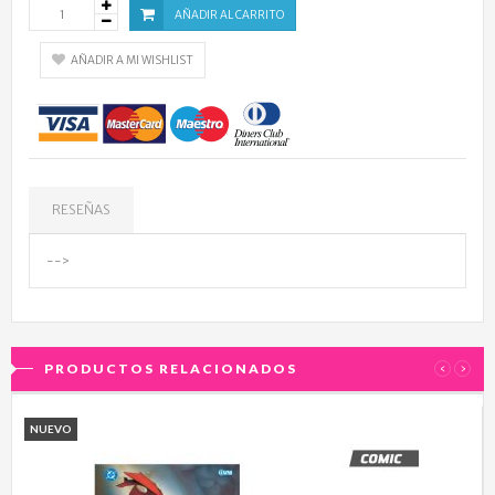
AÑADIR AL CARRITO
AÑADIR A MI WISHLIST
RESEÑAS
-->
PRODUCTOS RELACIONADOS
‹
›
NUEVO