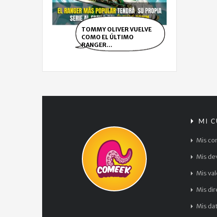
TOMMY OLIVER VUELVE
COMO EL ÚLTIMO
RANGER...
MI 
Mis co
Mis de
Mis va
Mis di
Mis da