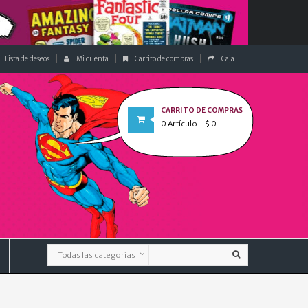
Lista de deseos
Mi cuenta
Carrito de compras
Caja
CARRITO DE COMPRAS
0
Artículo
- $ 0