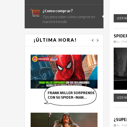
¿Como comprar?
Tips para saber cómo comprar en
LEER M
nuestra tienda.
SPIDE
¡ÚLTIMA HORA!
‹
›
Frid
En:
FRANK MILLER SORPRENDE
CON SU SPIDER-MAN...
LEER M
¿SUPE
Frid
En: