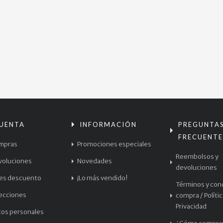
CUENTA
INFORMACIÓN
PREGUNTA
FRECUENTE
mpras
Promociones especiales
Reembolsos y
voluciones
Novedades
devoluciones
les descuento
¡Lo más vendido!
Términos y con
recciones
compra / Políti
Privacidad
tos personales