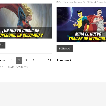
Thursday, January 22, 2026
En:
Comentario
ÁS
LEER MÁS
rior
1
2
3
4
...
52
Próximo
o 8 - 14 de 359 items