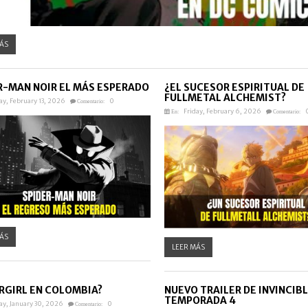
ÁS
R-MAN NOIR EL MÁS ESPERADO
¿EL SUCESOR ESPIRITUAL DE
FULLMETAL ALCHEMIST?
ay, February 13, 2026
0
Comentario:
Friday, February 6, 2026
En:
Comentario:
ÁS
LEER MÁS
RGIRL EN COLOMBIA?
NUEVO TRAILER DE INVINCIB
TEMPORADA 4
ay, January 30, 2026
0
Comentario: