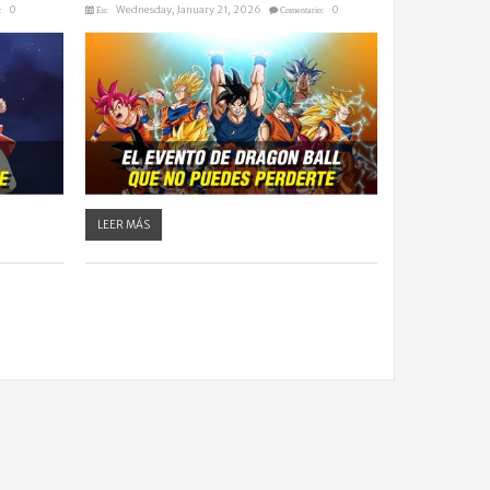
0
Wednesday, January 21, 2026
0
:
En:
Comentario:
LEER MÁS