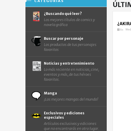
CATEGORÍAS
ÚLTI
¿Buscando qué leer?
Los mejores títulos de comics y
¿AKIR
novela gráfica
Wedn
En:
Buscar por personaje
Los productos de tus personajes
favoritos
Noticias y entretenimiento
Lo más reciente en noticias, cine,
eventos y más, de tus héroes
favoritos.
Manga
¡Los mejores mangas del mundo!
Exclusivos y ediciones
especiales
Artículos exclusivos y ediciones
que no encontrarás en otro lugar.