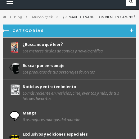
Navegación
Toggle
Blog
>
Mundo geek
>
¿REMAKE DE EVANGELION VIENE EN CAMINO?
CATEGORÍAS
¿Buscando qué leer?
Los mejores títulos de comics y novela gráfica
Buscar por personaje
Los productos de tus personajes favoritos
Noticias y entretenimiento
Lo más reciente en noticias, cine, eventos y más, de tus
héroes favoritos.
Manga
¡Los mejores mangas del mundo!
Exclusivos y ediciones especiales