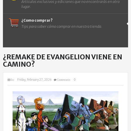
Artículos exclusivos y ediciones que no encontrarás en otro
lugar.
¿Como comprar?
Tips para saber cómo comprar en nuestra tienda.
¿REMAKE DE EVANGELION VIENE EN
CAMINO?
Friday, February 27, 2026
0
En:
Comentario: