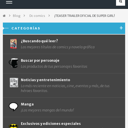
Navegación
Toggle
Blog
>
Dc comics
>
¡TEASER TRAILER OFICIAL DE SUPER GIRL!
CATEGORÍAS
¿Buscando qué leer?
Los mejores títulos de comics y novela gráfica
Buscar por personaje
Los productos de tus personajes favoritos
Noticias y entretenimiento
Lo más reciente en noticias, cine, eventos y más, de tus
héroes favoritos.
Manga
¡Los mejores mangas del mundo!
Exclusivos y ediciones especiales