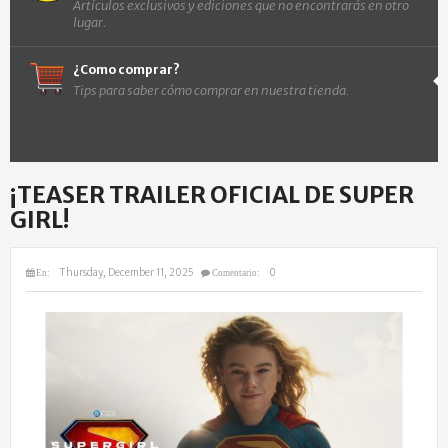
Artículos exclusivos y ediciones que no encontrarás en otro
lugar.
¿Como comprar?
Tips para saber cómo comprar en nuestra tienda.
¡TEASER TRAILER OFICIAL DE SUPER
GIRL!
Thursday, December 11, 2025
0
En:
Comentario: