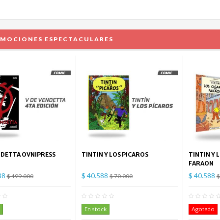
MOCIONES ESPECTACULARES
NDETTA OVNIPRESS
TINTIN Y LOS PICAROS
TINTIN Y 
FARAON
88
$ 40.588
$ 40.588
$ 199.000
$ 70.000
$
0
Comentario(s)
0
Comentario(s)
En stock
Agotado