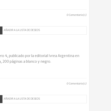
0
Comentario(s)
AÑADIR A LA LISTA DE DESEOS
 4, publicado por la editorial Ivrea Argentina en
a, 200 páginas a blanco y negro.
0
Comentario(s)
AÑADIR A LA LISTA DE DESEOS