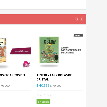
‹
›
LOS CIGARROS DEL
TINTIN Y LAS 7 BOLAS DE
CRISTAL
$ 40.588
 70.000
$ 70.000
0
Comentario(s)
0
Comentario(s)
En stock