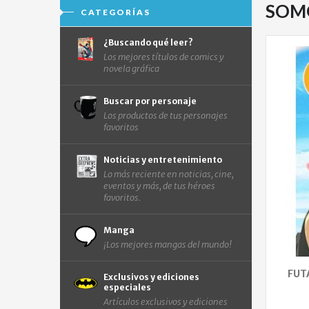
SOM
CATEGORÍAS
¿Buscando qué leer?
Los mejores títulos de comics y
novela gráfica
Buscar por personaje
Los productos de tus personajes
favoritos
Noticias y entretenimiento
Lo más reciente en noticias, cine,
eventos y más, de tus héroes
favoritos.
Manga
¡Los mejores mangas del mundo!
FUT
Exclusivos y ediciones
especiales
Artículos exclusivos y ediciones