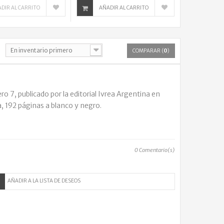
DIR AL CARRITO
AÑADIR AL CARRITO
En inventario primero
COMPARAR (
0
)
 7, publicado por la editorial Ivrea Argentina en
, 192 páginas a blanco y negro.
0
Comentario(s)
AÑADIR A LA LISTA DE DESEOS