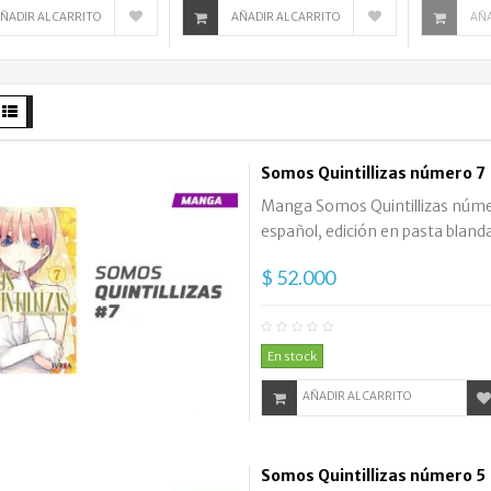
ÑADIR AL CARRITO
AÑADIR AL CARRITO
AÑA
Somos Quintillizas número 7
Manga Somos Quintillizas número
español, edición en pasta blanda
$ 52.000
En stock
AÑADIR AL CARRITO
Somos Quintillizas número 5