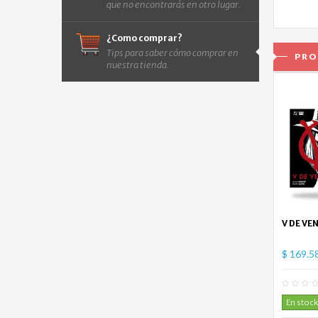
que no encontrarás en otro lugar.
¿Como comprar?
Tips para saber cómo comprar en
PRO
nuestra tienda.
V DE VE
$ 169.5
En stock