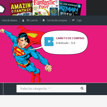
Lista de deseos
Mi cuenta
Carrito de compras
Caja
CARRITO DE COMPRAS
0
Artículo
- $ 0