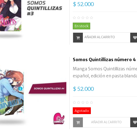
$ 52.000
En stock
AÑADIR AL CARRITO
Somos Quintillizas número 4
Manga Somos Quintillizas número
español, edición en pasta bland
$ 52.000
Agotado
AÑADIR AL CARRITO