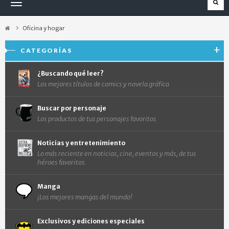
Navegación
Toggle
Oficina y hogar
CATEGORÍAS
¿Buscando qué leer?
Los mejores títulos de comics y novela gráfica
Buscar por personaje
Los productos de tus personajes favoritos
Noticias y entretenimiento
Lo más reciente en noticias, cine, eventos y más, de tus
héroes favoritos.
Manga
¡Los mejores mangas del mundo!
Exclusivos y ediciones especiales