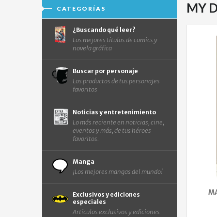
MY D
CATEGORÍAS
¿Buscando qué leer?
Los mejores títulos de comics y
novela gráfica
Buscar por personaje
Los productos de tus personajes
favoritos
Noticias y entretenimiento
Lo más reciente en noticias, cine,
eventos y más, de tus héroes
favoritos.
Manga
¡Los mejores mangas del mundo!
MA
Exclusivos y ediciones
especiales
Artículos exclusivos y ediciones