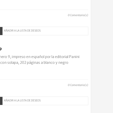
0
Comentario(s)
AÑADIR A LA LISTA DE DESEOS
9
o 9, impreso en español por la editorial Panini
 con solapa, 202 páginas a blanco y negro
0
Comentario(s)
AÑADIR A LA LISTA DE DESEOS