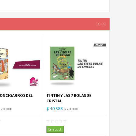
‹
›
LOS CIGARROS DEL
TINTIN Y LAS 7 BOLAS DE
CRISTAL
$ 40.588
 70.000
$ 70.000
0
Comentario(s)
0
Comentario(s)
En stock