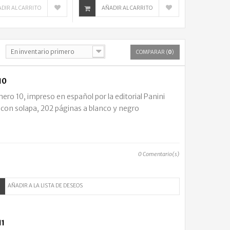
DIR AL CARRITO
AÑADIR AL CARRITO
En inventario primero
COMPARAR (
0
)
10
o 10, impreso en español por la editorial Panini
 con solapa, 202 páginas a blanco y negro
0
Comentario(s)
AÑADIR A LA LISTA DE DESEOS
11