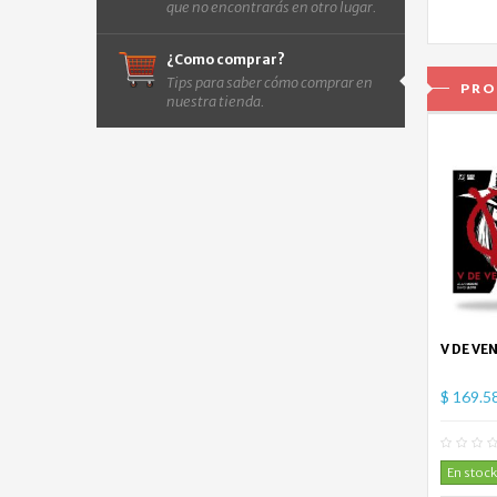
que no encontrarás en otro lugar.
¿Como comprar?
Tips para saber cómo comprar en
PRO
nuestra tienda.
V DE VE
$ 169.5
En stock