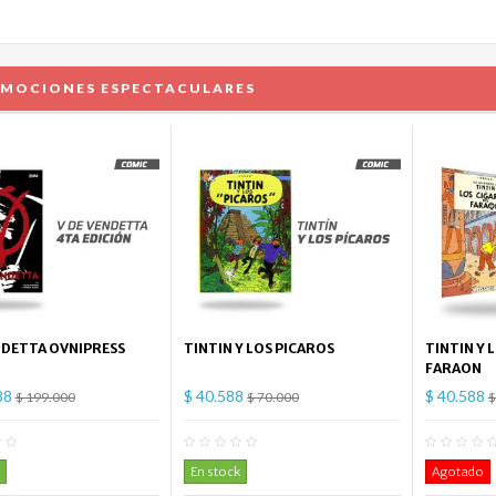
MOCIONES ESPECTACULARES
NDETTA OVNIPRESS
TINTIN Y LOS PICAROS
TINTIN Y 
FARAON
88
$ 40.588
$ 40.588
$ 199.000
$ 70.000
$
0
Comentario(s)
0
Comentario(s)
En stock
Agotado