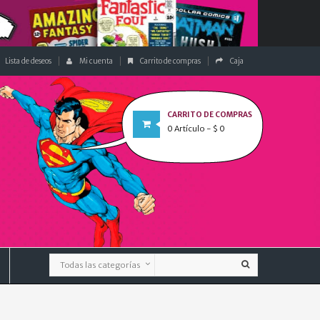
Lista de deseos
Mi cuenta
Carrito de compras
Caja
CARRITO DE COMPRAS
0
Artículo
- $ 0