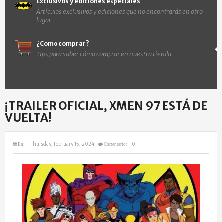
Exclusivos y ediciones especiales
Artículos exclusivos y ediciones que no encontrarás en otro
lugar.
¿Como comprar?
Tips para saber cómo comprar en nuestra tienda.
¡TRAILER OFICIAL, XMEN 97 ESTÁ DE
VUELTA!
Thursday, February 15, 2024
0
En:
Comentario: