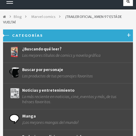
Navegación
Toggle
Blog
>
Marvel comics
>
¡TRAILER OFICIAL, XMEN 97 ESTÁ DE
VUELTA!
CATEGORÍAS
¿Buscando qué leer?
Los mejores títulos de comics y novela gráfica
Buscar por personaje
Los productos de tus personajes favoritos
Noticias y entretenimiento
Lo más reciente en noticias, cine, eventos y más, de tus
héroes favoritos.
Manga
¡Los mejores mangas del mundo!