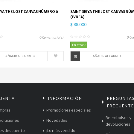
IYA THE LOST CANVAS NÚMERO 6
SAINT SEIYA THE LOST CANVAS NÚ
(IVREA)
$ 88.000
0
Comentario(s)
0
Co
En stock
AÑADIR AL CARRITO
AÑADIR AL CARRITO
CUENTA
INFORMACIÓN
PREGUNTA
FRECUENTE
mpras
Promociones especiales
Reembolsos y
voluciones
Novedades
devoluciones
les descuento
¡Lo más vendido!