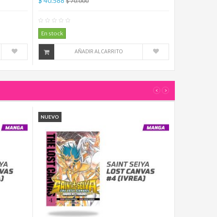
$ 40.588
$ 70.000
mentario(s)
0
Comentario(s)
En stock
AÑADIR AL CARRITO
‹
›
NUEVO