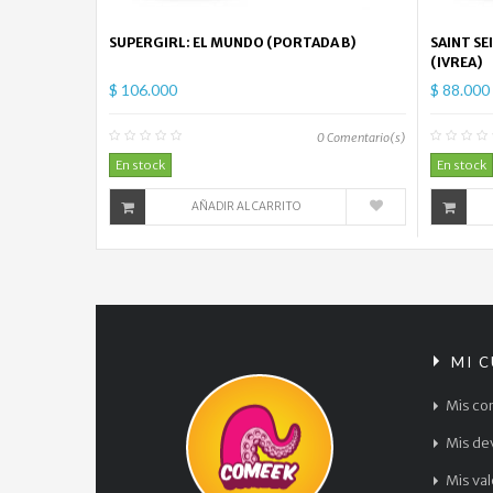
SUPERGIRL: EL MUNDO (PORTADA B)
SAINT SE
(IVREA)
$ 106.000
$ 88.000
0
Comentario(s)
En stock
En stock
AÑADIR AL CARRITO
MI 
Mis co
Mis de
Mis va