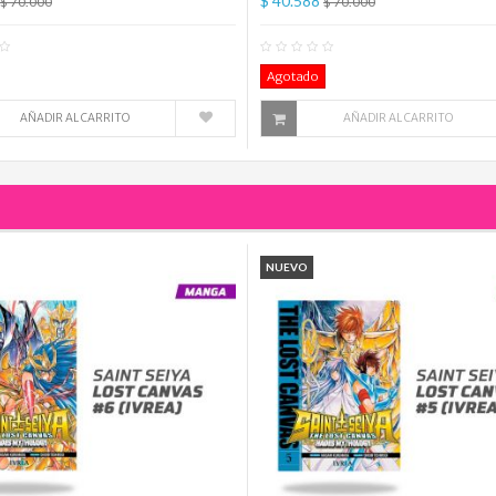
$ 40.588
$ 70.000
$ 70.000
0
Comentario(s)
0
Co
Agotado
AÑADIR AL CARRITO
AÑADIR AL CARRITO
NUEVO