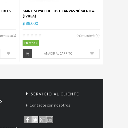
MERO 5
SAINT SEIYA THE LOST CANVAS NÚMERO 4
(IVREA)
$ 88.000
mentario(s)
0
Comentario(s)
En stock
AÑADIR AL CARRITO
S
SERVICIO AL CLIENTE
S
Contacte con nosotros