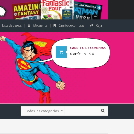
Lista de deseos
Mi cuenta
Carrito de compras
Caja
CARRITO DE COMPRAS
0
Artículo
- $ 0