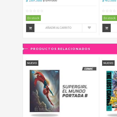
$ 169.588
$ 40.588
$ 199.000
0
Comentario(s)
En stock
En stock
AÑADIR AL CARRITO
PRODUCTOS RELACIONADOS
NUEVO
NUEVO