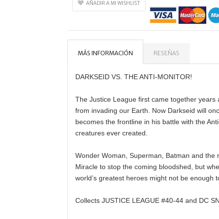
AÑADIR A MI WISHLIST
MÁS INFORMACIÓN
RESEÑAS
DARKSEID VS. THE ANTI-MONITOR!
The Justice League first came together years
from invading our Earth. Now Darkseid will on
becomes the frontline in his battle with the Ant
creatures ever created.
Wonder Woman, Superman, Batman and the rest
Miracle to stop the coming bloodshed, but when
world’s greatest heroes might not be enough t
Collects JUSTICE LEAGUE #40-44 and DC S