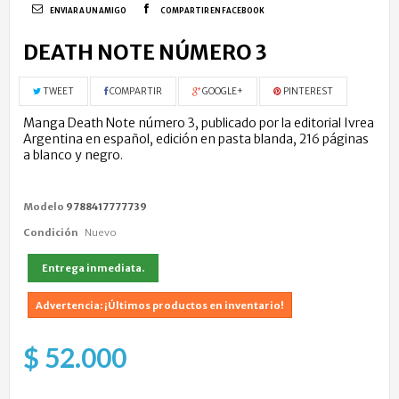
ENVIAR A UN AMIGO
COMPARTIR EN FACEBOOK
DEATH NOTE NÚMERO 3
TWEET
COMPARTIR
GOOGLE+
PINTEREST
Manga Death Note número 3, publicado por la editorial Ivrea
Argentina en español, edición en pasta blanda, 216 páginas
a blanco y negro.
Modelo
9788417777739
Condición
Nuevo
Entrega inmediata.
Advertencia: ¡Últimos productos en inventario!
$ 52.000