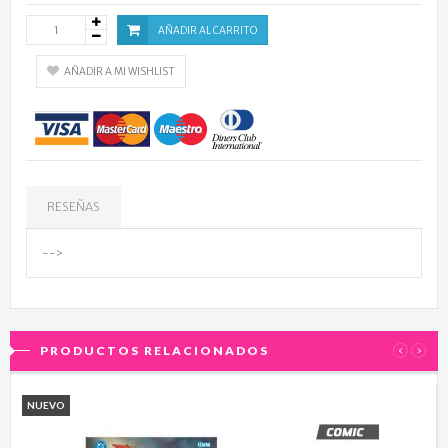
AÑADIR AL CARRITO
AÑADIR A MI WISHLIST
RESEÑAS
-->
PRODUCTOS RELACIONADOS
‹
›
NUEVO