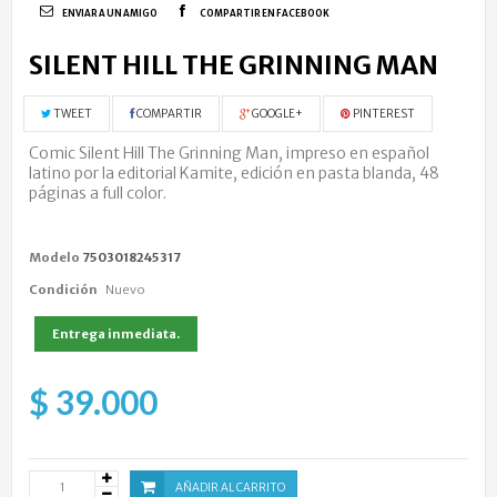
ENVIAR A UN AMIGO
COMPARTIR EN FACEBOOK
SILENT HILL THE GRINNING MAN
TWEET
COMPARTIR
GOOGLE+
PINTEREST
Comic Silent Hill The Grinning Man, impreso en español
latino por la editorial Kamite, edición en pasta blanda, 48
páginas a full color.
Modelo
7503018245317
Condición
Nuevo
Entrega inmediata.
$ 39.000
AÑADIR AL CARRITO