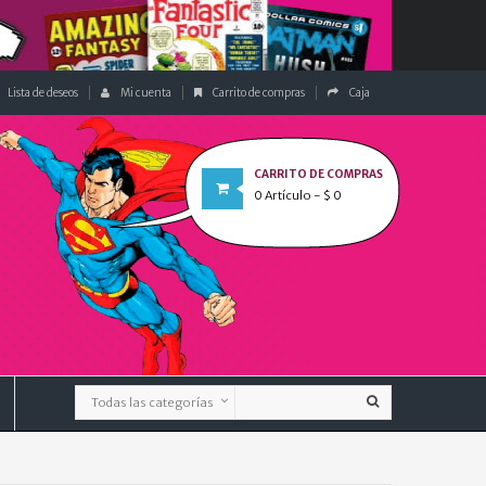
Lista de deseos
Mi cuenta
Carrito de compras
Caja
CARRITO DE COMPRAS
0
Artículo
- $ 0