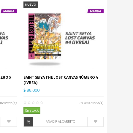
One
NUEVO
Piece...
$
38.000
One
Piece...
$
38.000
One
Piece...
MERO 5
SAINT SEIYA THE LOST CANVAS NÚMERO 4
$
(IVREA)
38.000
$ 88.000
One
Piece...
mentario(s)
0
Comentario(s)
$
En stock
38.000
AÑADIR AL CARRITO
One
Piece...