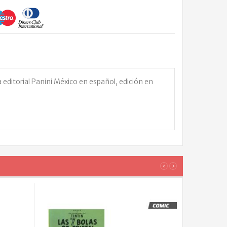
editorial Panini México en español, edición en
LOS
‹
›
CLIENT
QUE
COMPR