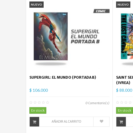
NUEVO
NUEVO
SUPERGIRL: EL MUNDO (PORTADA B)
SAINT SE
(IVREA)
$ 106.000
$ 88.000
0
Comentario(s)
En stock
En stock
AÑADIR AL CARRITO