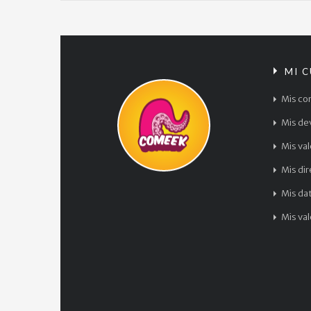
MI 
Mis co
Mis de
Mis va
Mis di
Mis da
Mis va