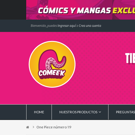
Bienvenido, puedes
Ingresar aquí
o
Crea una cuenta
HOME
NUESTROS PRODUCTOS
PREGUNTAS
One Piece número 19