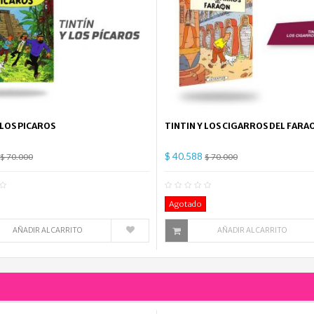
 LOS PICAROS
TINTIN Y LOS CIGARROS DEL FARA
$ 40.588
$ 70.000
$ 70.000
0
Comentario(s)
0
Co
Agotado
AÑADIR AL CARRITO
AÑADIR AL CARRITO