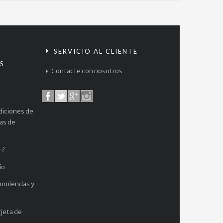
$
38.000
My
Hero...
S
SERVICIO AL CLIENTE
S
$
Contacte con nosotros
38.000
My
Hero...
diciones de
$
cas de
38.000
One
r?
Piece...
ío
$
38.000
comiendas y
jeta de