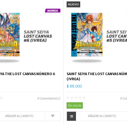
NUEVO
IYA THE LOST CANVAS NÚMERO 6
SAINT SEIYA THE LOST CANVAS NÚ
(IVREA)
$ 88.000
0
Comentario(s)
0
Co
En stock
AÑADIR AL CARRITO
AÑADIR AL CARRITO