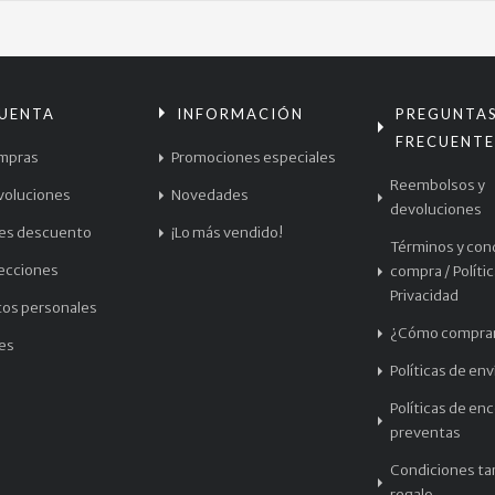
CUENTA
INFORMACIÓN
PREGUNTA
FRECUENTE
mpras
Promociones especiales
Reembolsos y
voluciones
Novedades
devoluciones
les descuento
¡Lo más vendido!
Términos y con
recciones
compra / Políti
Privacidad
tos personales
¿Cómo compra
les
Políticas de env
Políticas de en
preventas
Condiciones tar
regalo