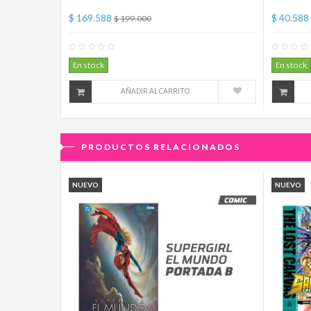
$ 169.588
$ 40.588
$ 199.000
0
Comentario(s)
En stock
En stock
AÑADIR AL CARRITO
PRODUCTOS RELACIONADOS
NUEVO
NUEVO