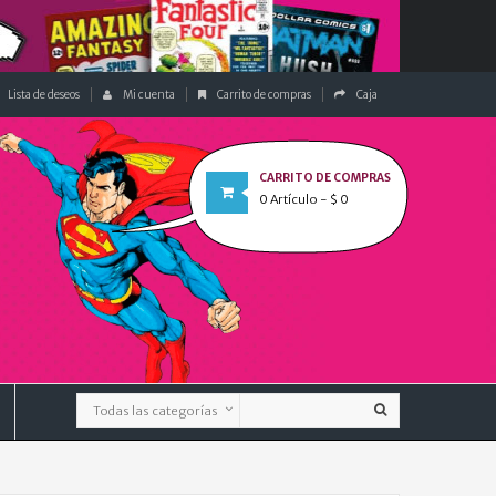
Lista de deseos
Mi cuenta
Carrito de compras
Caja
CARRITO DE COMPRAS
0
Artículo
- $ 0