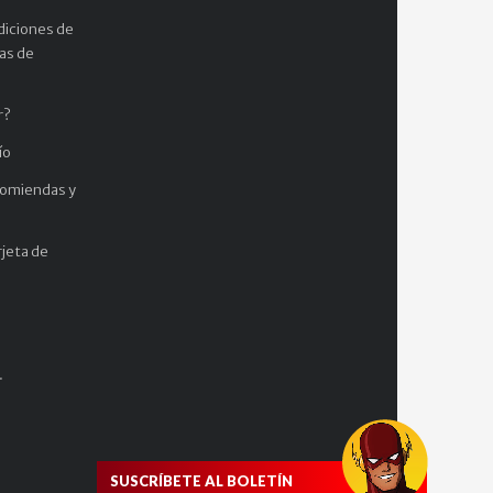
diciones de
cas de
r?
ío
comiendas y
jeta de
.
SUSCRÍBETE AL BOLETÍN