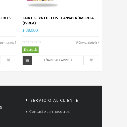
Spiderman...
$
MERO 5
SAINT SEIYA THE LOST CANVAS NÚMERO 4
74.000
(IVREA)
$ 88.000
Funeral
por...
mentario(s)
0
Comentario(s)
$
En stock
145.000
AÑADIR AL CARRITO
S
SERVICIO AL CLIENTE
S
Contacte con nosotros