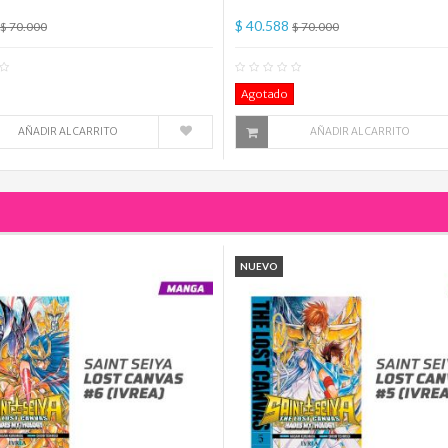
$ 40.588
$ 70.000
$ 70.000
0
Comentario(s)
0
Co
Agotado
AÑADIR AL CARRITO
AÑADIR AL CARRITO
NUEVO