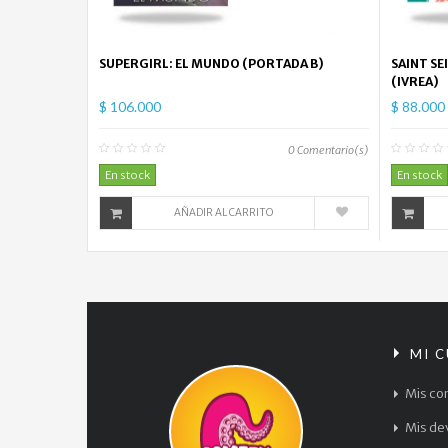
SUPERGIRL: EL MUNDO (PORTADA B)
SAINT SE
(IVREA)
$ 106.000
$ 88.000
0
Comentario(s)
En stock
En stock
AÑADIR AL CARRITO
MI 
Mis co
Mis de