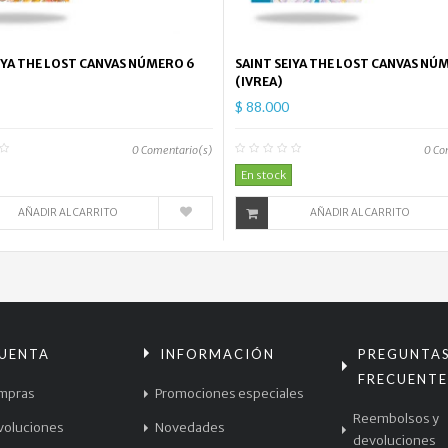
IYA THE LOST CANVAS NÚMERO 6
SAINT SEIYA THE LOST CANVAS NÚ
(IVREA)
$ 88.000
0
Comentario(s)
0
Co
En stock
AÑADIR AL CARRITO
AÑADIR AL CARRITO
CUENTA
INFORMACIÓN
PREGUNTA
FRECUENTE
mpras
Promociones especiales
Reembolsos y
voluciones
Novedades
devoluciones