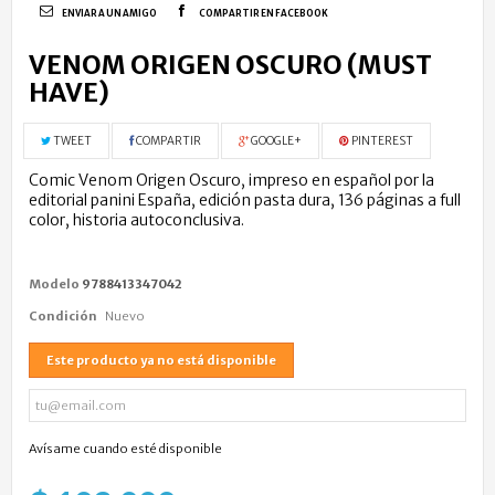
ENVIAR A UN AMIGO
COMPARTIR EN FACEBOOK
VENOM ORIGEN OSCURO (MUST
HAVE)
TWEET
COMPARTIR
GOOGLE+
PINTEREST
Comic Venom Origen Oscuro, impreso en español por la
editorial panini España, edición pasta dura, 136 páginas a full
color, historia autoconclusiva.
Modelo
9788413347042
Condición
Nuevo
Este producto ya no está disponible
Avísame cuando esté disponible