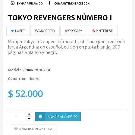
ENVIAR A UN AMIGO
COMPARTIR EN FACEBOOK
TOKYO REVENGERS NÚMERO 1
TWEET
COMPARTIR
GOOGLE+
PINTEREST
Manga Tokyo revengers número 1, publicado por la editorial
Ivrea Argentina en español, edición en pasta blanda, 200
páginas a blanco y negro.
Modelo
9788419010230
Condición
Nuevo
$ 52.000
AÑADIR AL CARRITO
AÑADIR A MI WISHLIST