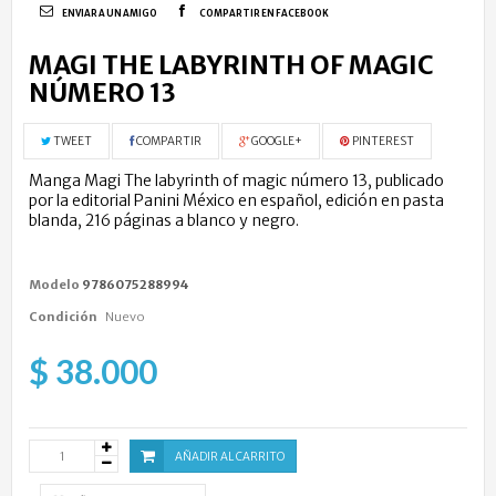
ENVIAR A UN AMIGO
COMPARTIR EN FACEBOOK
MAGI THE LABYRINTH OF MAGIC
NÚMERO 13
TWEET
COMPARTIR
GOOGLE+
PINTEREST
Manga Magi The labyrinth of magic número 13, publicado
por la editorial Panini México en español, edición en pasta
blanda, 216 páginas a blanco y negro.
Modelo
9786075288994
Condición
Nuevo
$ 38.000
AÑADIR AL CARRITO