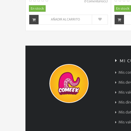
0
Comentario(s)
En stock
En stock
AÑADIR AL CARRITO
MI 
Mis co
Mis de
Mis va
Mis di
Mis da
Mis va