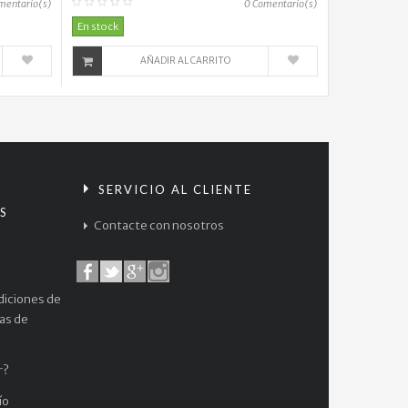
mentario(s)
0
Comentario(s)
En stock
AÑADIR AL CARRITO
S
SERVICIO AL CLIENTE
S
Contacte con nosotros
diciones de
cas de
r?
ío