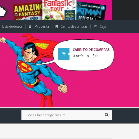
Lista de deseos
Mi cuenta
Carrito de compras
Caja
CARRITO DE COMPRAS
0
Artículo
- $ 0