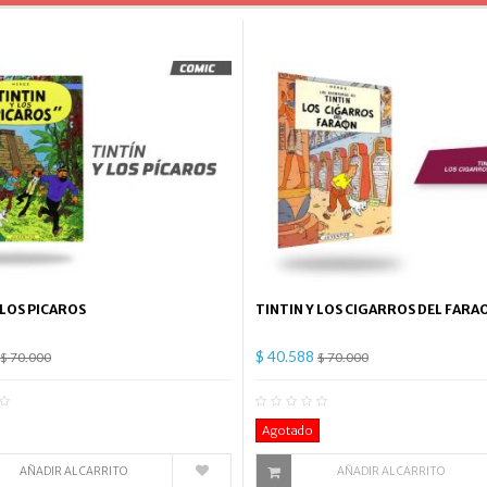
 LOS PICAROS
TINTIN Y LOS CIGARROS DEL FARA
$ 40.588
$ 70.000
$ 70.000
0
Comentario(s)
0
Co
Agotado
AÑADIR AL CARRITO
AÑADIR AL CARRITO