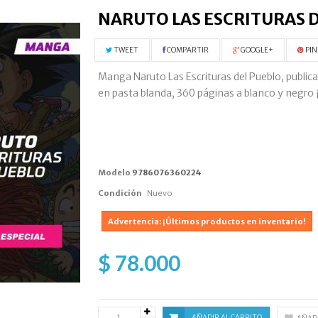
NARUTO LAS ESCRITURAS 
TWEET
COMPARTIR
GOOGLE+
PIN
Manga Naruto Las Escrituras del Pueblo, publicad
en pasta blanda, 360 páginas a blanco y negr
Modelo
9786076360224
Condición
Nuevo
Advertencia: ¡Últimos productos en inventario!
$ 78.000
AÑADIR AL CARRITO