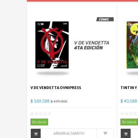
V DE VENDETTA OVNIPRESS
TINTIN Y
$ 169.588
$ 40.588
$ 199.000
0
Comentario(s)
En stock
En stock
AÑADIR AL CARRITO