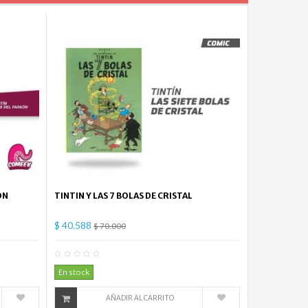
ON
TINTIN Y LAS 7 BOLAS DE CRISTAL
$ 40.588
$ 70.000
mentario(s)
0
Comentario(s)
En stock
AÑADIR AL CARRITO