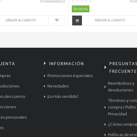
0
Comentario(s)
0
Co
En stock
AÑADIR AL CARRITO
AÑADIR AL CARRITO
CUENTA
INFORMACIÓN
PREGUNTA
FRECUENTE
mpras
Promociones especiales
Reembolsos y
voluciones
Novedades
devoluciones
les descuento
¡Lo más vendido!
Términos y con
recciones
compra / Políti
Privacidad
tos personales
¿Cómo compra
les
Políticas de env