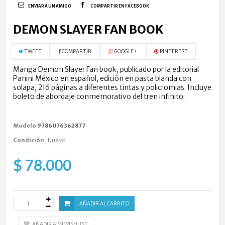
ENVIAR A UN AMIGO
COMPARTIR EN FACEBOOK
DEMON SLAYER FAN BOOK
TWEET
COMPARTIR
GOOGLE+
PINTEREST
Manga Demon Slayer Fan book, publicado por la editorial
Panini México en español, edición en pasta blanda con
solapa, 216 páginas a diferentes tintas y policromias. Incluye
boleto de abordaje conmemorativo del tren infinito.
Modelo
9786076362877
Condición
Nuevo
$ 78.000
AÑADIR AL CARRITO
AÑADIR A MI WISHLIST