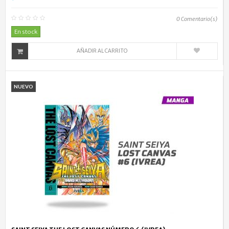
0
Comentario(s)
En stock
AÑADIR AL CARRITO
NUEVO