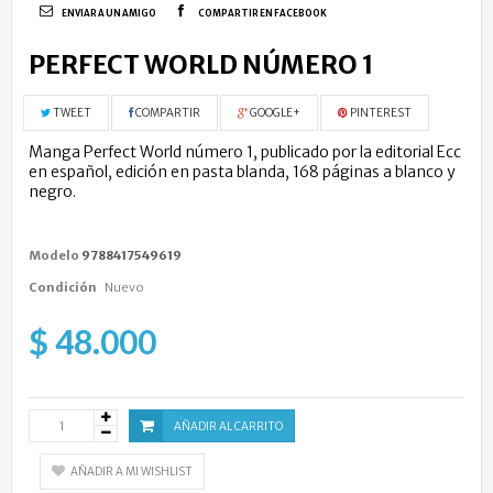
ENVIAR A UN AMIGO
COMPARTIR EN FACEBOOK
PERFECT WORLD NÚMERO 1
TWEET
COMPARTIR
GOOGLE+
PINTEREST
Manga Perfect World número 1, publicado por la editorial Ecc
en español, edición en pasta blanda, 168 páginas a blanco y
negro.
Modelo
9788417549619
Condición
Nuevo
$ 48.000
AÑADIR AL CARRITO
AÑADIR A MI WISHLIST