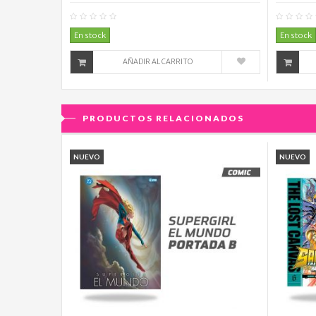
0
Comentario(s)
En stock
En stock
AÑADIR AL CARRITO
PRODUCTOS RELACIONADOS
NUEVO
NUEVO