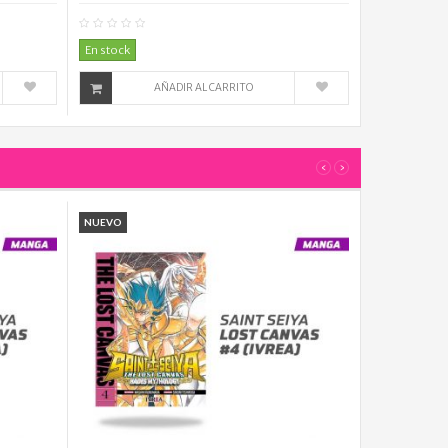
mentario(s)
0
Comentario(s)
En stock
AÑADIR AL CARRITO
‹
›
NUEVO