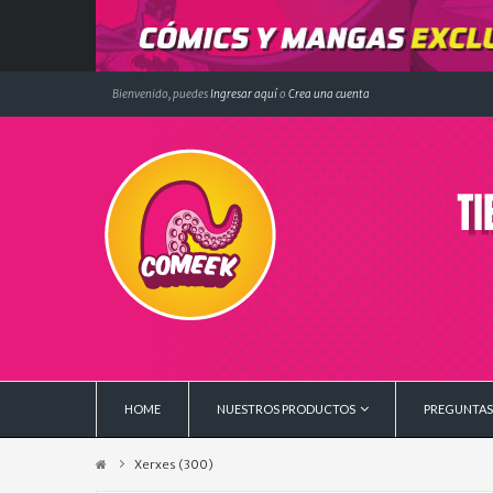
Bienvenido, puedes
Ingresar aquí
o
Crea una cuenta
HOME
NUESTROS PRODUCTOS
PREGUNTAS
Xerxes (300)