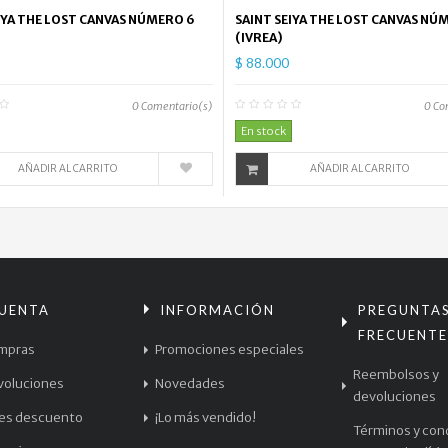
IYA THE LOST CANVAS NÚMERO 6
SAINT SEIYA THE LOST CANVAS NÚ
(IVREA)
$ 88.000
0
Comentario(s)
0
Co
En stock
AÑADIR AL CARRITO
AÑADIR AL CARRITO
CUENTA
INFORMACIÓN
PREGUNTA
FRECUENTE
mpras
Promociones especiales
Reembolsos y
voluciones
Novedades
devoluciones
les descuento
¡Lo más vendido!
Términos y con