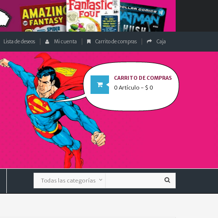
Lista de deseos
Mi cuenta
Carrito de compras
Caja
CARRITO DE COMPRAS
0
Artículo
- $ 0