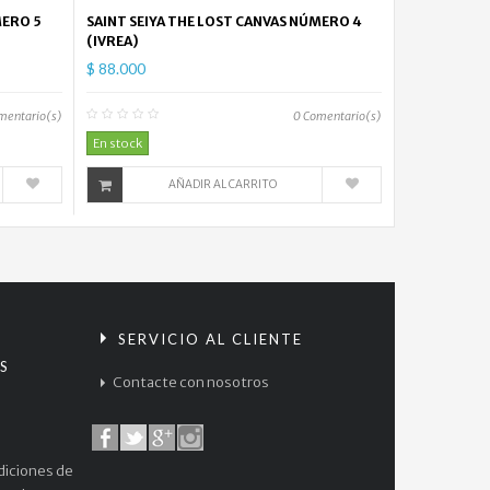
MERO 5
SAINT SEIYA THE LOST CANVAS NÚMERO 4
(IVREA)
$ 88.000
mentario(s)
0
Comentario(s)
En stock
AÑADIR AL CARRITO
S
SERVICIO AL CLIENTE
S
Contacte con nosotros
diciones de