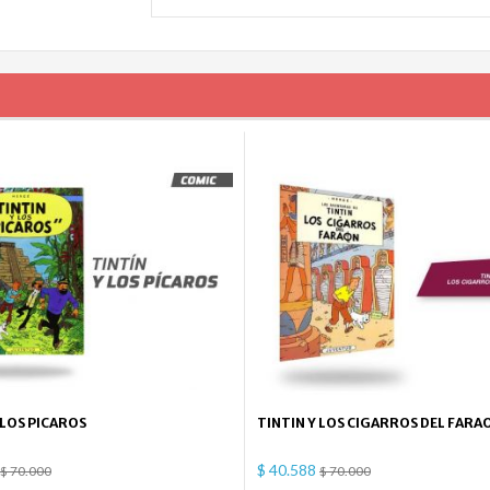
 LOS PICAROS
TINTIN Y LOS CIGARROS DEL FARA
$ 40.588
$ 70.000
$ 70.000