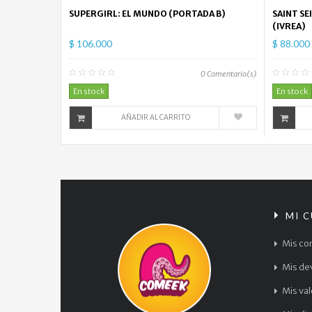
SUPERGIRL: EL MUNDO (PORTADA B)
SAINT SE
(IVREA)
$ 106.000
$ 88.000
0
Comentario(s)
En stock
En stock
AÑADIR AL CARRITO
MI 
Mis co
Mis de
Mis va