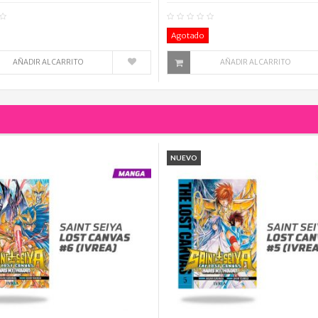
0
Comentario(s)
0
Co
Agotado
AÑADIR AL CARRITO
AÑADIR AL CARRITO
NUEVO