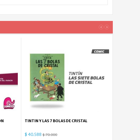
‹
›
ON
TINTIN Y LAS 7 BOLAS DE CRISTAL
$ 40.588
$ 70.000