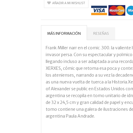
AÑADIR A MI WISHLIST
MÁS INFORMACIÓN
RESEÑAS
Frank Miller narr en el comic .300. la valient
invasor persa. Con su espectacular y polmic
llegando incluso a ser adaptada a una recorda
XERXES, cómic que retoma esa poca y contexto
los atenienses, narrando a su vez la decadenc
as una nueva vuelta de tuerca a la Historia.Xe
of Alexander se public en Estados Unidos com
argentina se recopila en tomo unitario de i
de 32 x 24,5 cm y gran calidad de papel y en
tomo contiene una galera de ilustraciones de
argentina Paula Andrade.