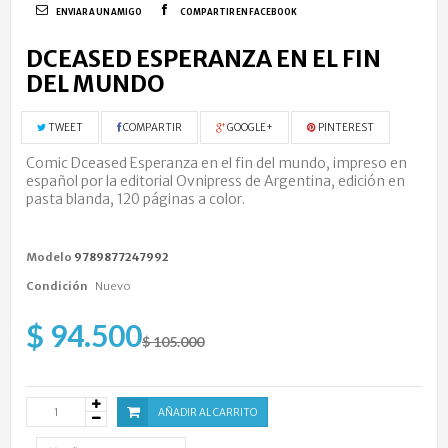
ENVIAR A UN AMIGO
COMPARTIR EN FACEBOOK
DCEASED ESPERANZA EN EL FIN
DEL MUNDO
TWEET
COMPARTIR
GOOGLE+
PINTEREST
Comic Dceased Esperanza en el fin del mundo, impreso en
español por la editorial Ovnipress de Argentina, edición en
pasta blanda, 120 páginas a color.
Modelo
9789877247992
Condición
Nuevo
$ 94.500
$ 105.000
AÑADIR AL CARRITO