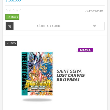
$ 106.000
0
Comentario(s)
En stock
AÑADIR AL CARRITO
NUEVO