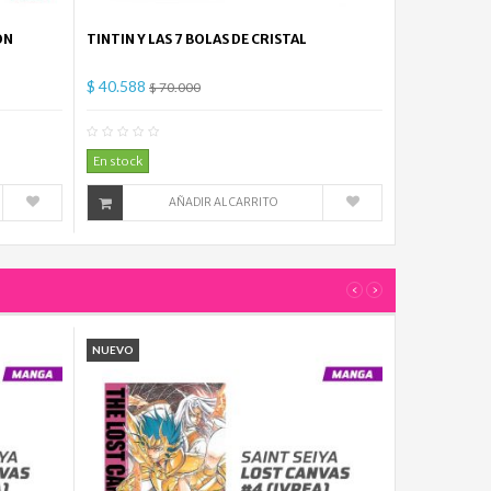
ON
TINTIN Y LAS 7 BOLAS DE CRISTAL
$ 40.588
$ 70.000
mentario(s)
0
Comentario(s)
En stock
AÑADIR AL CARRITO
‹
›
NUEVO