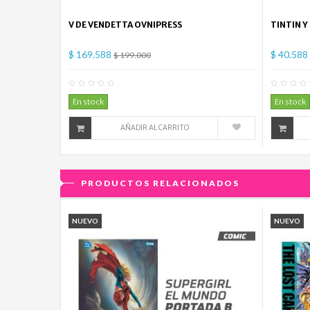
V DE VENDETTA OVNIPRESS
TINTIN Y
$ 169.588
$ 40.588
$ 199.000
0
Comentario(s)
En stock
En stock
AÑADIR AL CARRITO
PRODUCTOS RELACIONADOS
NUEVO
NUEVO