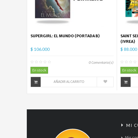
SUPERGIRL: EL MUNDO (PORTADA B)
SAINT SE
(IVREA)
$ 106.000
$ 88.000
0
Comentario(s)
En stock
En stock
AÑADIR AL CARRITO
MI 
Mis co