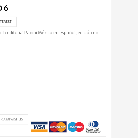
 6
TEREST
a editorial Panini México en español, edición en
R A MI WISHLIST