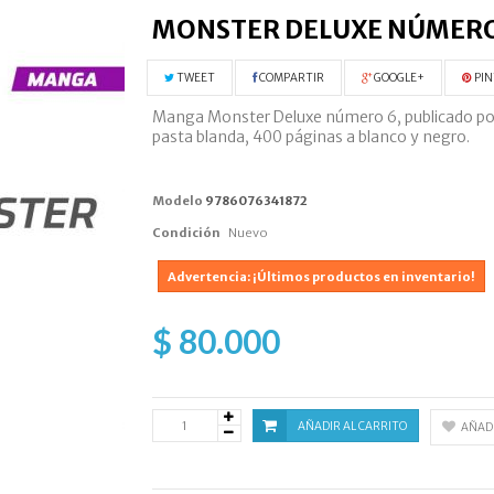
MONSTER DELUXE NÚMERO
TWEET
COMPARTIR
GOOGLE+
PIN
Manga Monster Deluxe número 6, publicado por l
pasta blanda, 400 páginas a blanco y negro.
Modelo
9786076341872
Condición
Nuevo
Advertencia: ¡Últimos productos en inventario!
$ 80.000
AÑADIR AL CARRITO
AÑADI