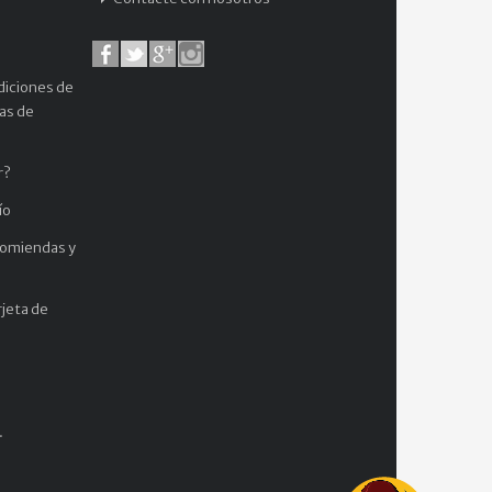
diciones de
cas de
r?
ío
comiendas y
jeta de
.