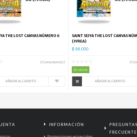
IYA THE LOST CANVAS NÚMERO 6
SAINT SEIYA THE LOST CANVAS NÚ
(IVREA)
$ 88.000
0
Comentario(s)
0
Co
En stock
AÑADIR AL CARRITO
AÑADIR AL CARRITO
CUENTA
INFORMACIÓN
PREGUNTA
FRECUENTE
mpras
Promociones especiales