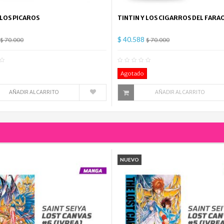
 LOS PICAROS
TINTIN Y LOS CIGARROS DEL FARA
$ 40.588
$ 70.000
$ 70.000
0
Comentario(s)
0
Co
Agotado
AÑADIR AL CARRITO
AÑADIR AL CARRITO
NUEVO