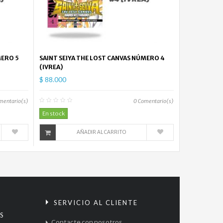
MERO 5
SAINT SEIYA THE LOST CANVAS NÚMERO 4
(IVREA)
$ 88.000
mentario(s)
0
Comentario(s)
En stock
AÑADIR AL CARRITO
S
SERVICIO AL CLIENTE
S
Contacte con nosotros