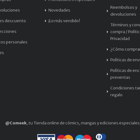
Reembolsos y
voluciones
Novedades
devoluciones
les descuento
¡Lo más vendido!
Términos y con
recciones
compra / Políti
Privacidad
tos personales
¿Cómo compra
les
Políticas de env
Políticas de en
preventas
Condiciones tar
regalo
@Comeek
, tu Tienda online de cómics, mangas y ediciones especiales