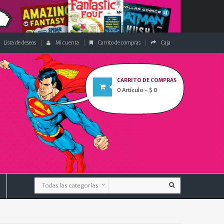
Lista de deseos
Mi cuenta
Carrito de compras
Caja
CARRITO DE COMPRAS
0
Artículo
- $ 0