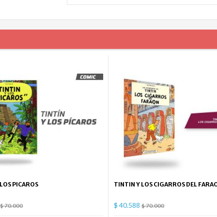
 LOS PICAROS
TINTIN Y LOS CIGARROS DEL FARA
$ 40.588
$ 70.000
$ 70.000