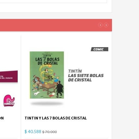
‹
›
ON
TINTIN Y LAS 7 BOLAS DE CRISTAL
$ 40.588
$ 70.000