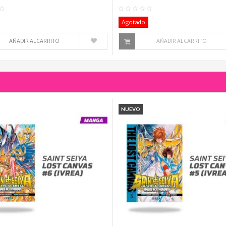
0
Comentario(s)
0
Co
Agotado
AÑADIR AL CARRITO
AÑADIR AL CARRITO
NUEVO