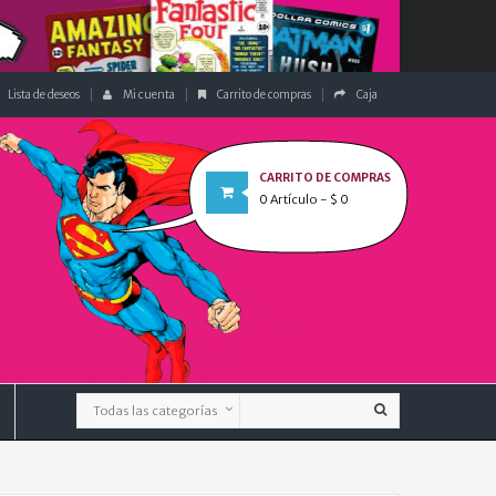
Lista de deseos
Mi cuenta
Carrito de compras
Caja
CARRITO DE COMPRAS
0
Artículo
- $ 0