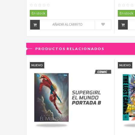
0
Comentario(s)
En stock
En stock
AÑADIR AL CARRITO
PRODUCTOS RELACIONADOS
NUEVO
NUEVO