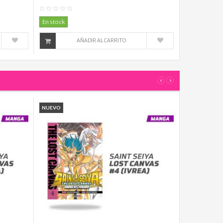
mentario(s)
0
Comentario(s)
En stock
AÑADIR AL CARRITO
‹
›
NUEVO