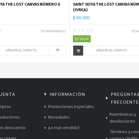
IYA THE LOST CANVAS NÚMERO 6
SAINT SEIYA THE LOST CANVAS NÚ
(IVREA)
$ 88.000
0
Comentario(s)
0
Co
En stock
AÑADIR AL CARRITO
AÑADIR AL CARRITO
CUENTA
INFORMACIÓN
PREGUNTA
FRECUENTE
mpras
Promociones especiales
Reembolsos y
voluciones
Novedades
devoluciones
les descuento
¡Lo más vendido!
Términos y con
recciones
compra / Políti