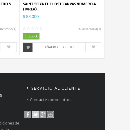
MERO 5
SAINT SEIYA THE LOST CANVAS NÚMERO 4
(IVREA)
$ 88.000
mentario(s)
0
Comentario(s)
En stock
AÑADIR AL CARRITO
S
SERVICIO AL CLIENTE
S
Contacte con nosotros
diciones de
cas de