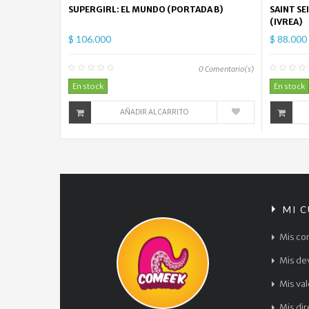
SUPERGIRL: EL MUNDO (PORTADA B)
SAINT SE
(IVREA)
$ 106.000
$ 88.000
0
Comentario(s)
En stock
En stock
AÑADIR AL CARRITO
MI 
Mis co
Mis de
Mis va
Mis di