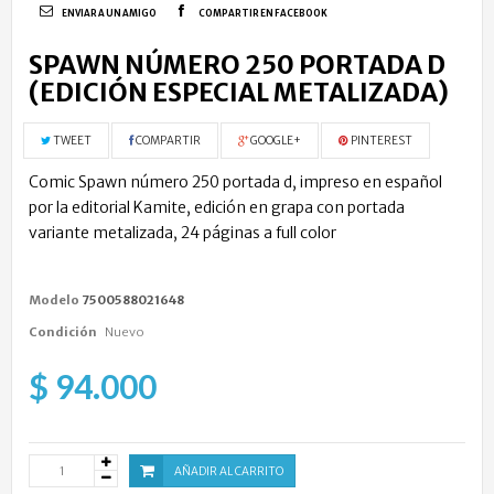
ENVIAR A UN AMIGO
COMPARTIR EN FACEBOOK
SPAWN NÚMERO 250 PORTADA D
(EDICIÓN ESPECIAL METALIZADA)
TWEET
COMPARTIR
GOOGLE+
PINTEREST
Comic Spawn número 250 portada d, impreso en español
por la editorial Kamite, edición en grapa con portada
variante metalizada, 24 páginas a full color
Modelo
7500588021648
Condición
Nuevo
$ 94.000
AÑADIR AL CARRITO