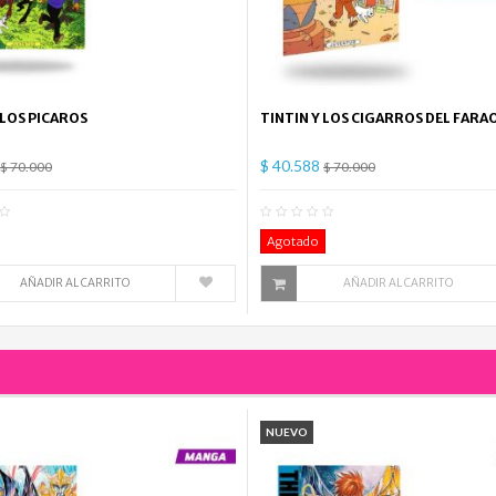
 LOS PICAROS
TINTIN Y LOS CIGARROS DEL FARA
$ 40.588
$ 70.000
$ 70.000
0
Comentario(s)
0
Co
Agotado
AÑADIR AL CARRITO
AÑADIR AL CARRITO
NUEVO