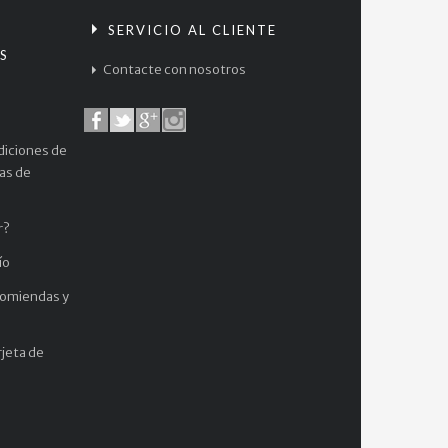
S
SERVICIO AL CLIENTE
S
Contacte con nosotros
diciones de
cas de
r?
ío
comiendas y
jeta de