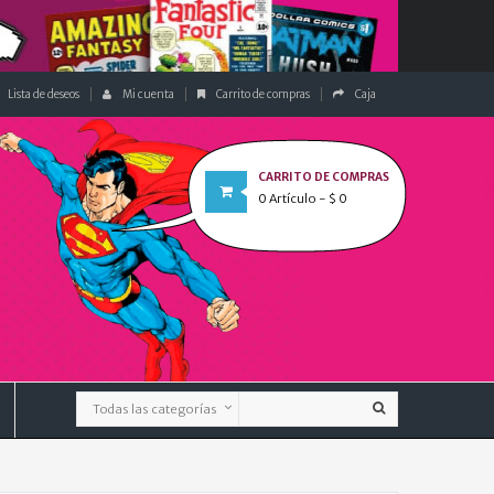
Lista de deseos
Mi cuenta
Carrito de compras
Caja
CARRITO DE COMPRAS
0
Artículo
- $ 0