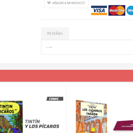
AÑADIR A MI WISHLIST
RESEÑAS
-->