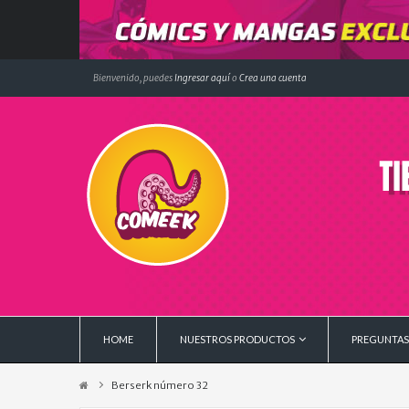
Bienvenido, puedes
Ingresar aquí
o
Crea una cuenta
HOME
NUESTROS PRODUCTOS
PREGUNTAS
Berserk número 32