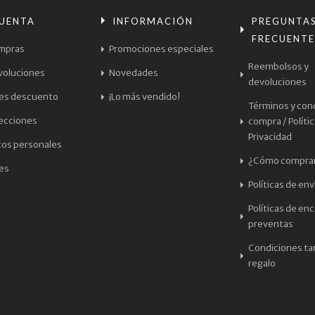
CUENTA
INFORMACIÓN
PREGUNTA
FRECUENTE
mpras
Promociones especiales
Reembolsos y
voluciones
Novedades
devoluciones
les descuento
¡Lo más vendido!
Términos y con
recciones
compra / Políti
Privacidad
tos personales
¿Cómo compra
les
Políticas de env
Políticas de en
preventas
Condiciones tar
regalo