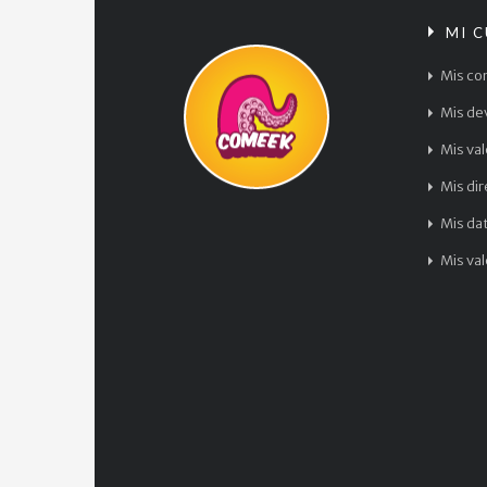
MI 
Mis co
Mis de
Mis va
Mis di
Mis da
Mis va