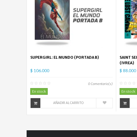
SUPERGIRL: EL MUNDO (PORTADA B)
SAINT SE
(IVREA)
$ 106.000
$ 88.000
0
Comentario(s)
En stock
En stock
AÑADIR AL CARRITO