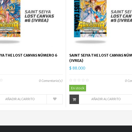
IYA THE LOST CANVAS NÚMERO 6
SAINT SEIYA THE LOST CANVAS NÚ
(IVREA)
$ 88.000
0
Comentario(s)
0
Co
En stock
AÑADIR AL CARRITO
AÑADIR AL CARRITO