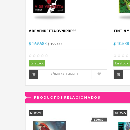
V DE VENDETTA OVNIPRESS
TINTIN Y
$ 169.588
$ 40.588
$ 199.000
0
Comentario(s)
En stock
En stock
AÑADIR AL CARRITO
PRODUCTOS RELACIONADOS
NUEVO
NUEVO