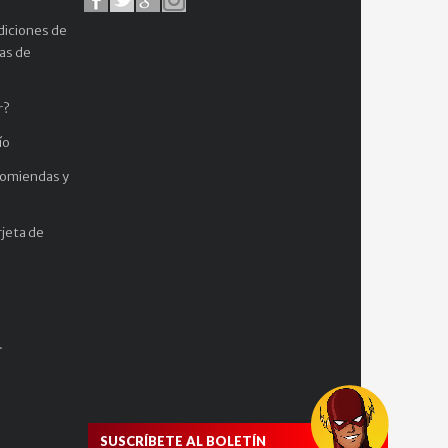
Avatar...
diciones de
$
cas de
76.000
r?
ío
comiendas y
jeta de
.
SUSCRÍBETE AL BOLETÍN