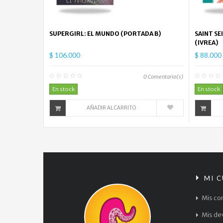
SUPERGIRL: EL MUNDO (PORTADA B)
SAINT SE
(IVREA)
$ 106.000
$ 88.000
0
Comentario(s)
En stock
En stock
AÑADIR AL CARRITO
MI 
Mis co
Mis de