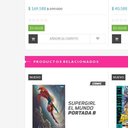
$ 169.588
$ 40.588
$ 199.000
0
Comentario(s)
En stock
En stock
AÑADIR AL CARRITO
PRODUCTOS RELACIONADOS
NUEVO
NUEVO