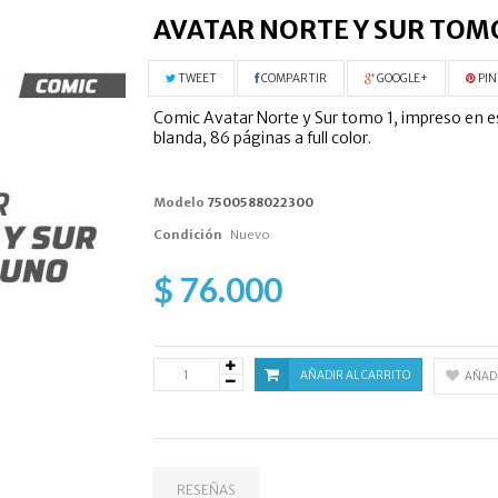
AVATAR NORTE Y SUR TOMO
TWEET
COMPARTIR
GOOGLE+
PIN
Comic Avatar Norte y Sur tomo 1, impreso en es
blanda, 86 páginas a full color.
Modelo
7500588022300
Condición
Nuevo
$ 76.000
AÑADIR AL CARRITO
AÑADI
RESEÑAS