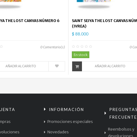
IYA THE LOST CANVAS NÚMERO 6
SAINT SEIYA THE LOST CANVAS NÚ
(IVREA)
$ 88.000
0
Comentario(s)
0
Co
En stock
AÑADIR AL CARRITO
AÑADIR AL CARRITO
CUENTA
INFORMACIÓN
PREGUNTA
FRECUENTE
mpras
Promociones especiales
Reembolsos y
voluciones
Novedades
devoluciones