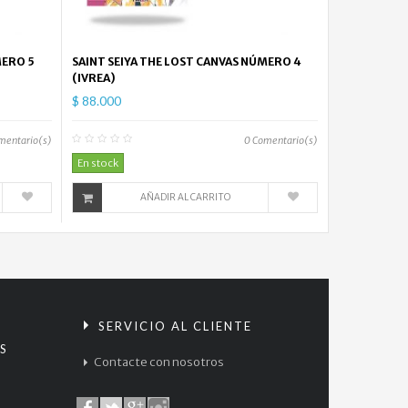
$
93.000
AVATAR
MERO 5
SAINT SEIYA THE LOST CANVAS NÚMERO 4
HUMO...
(IVREA)
$
$ 88.000
76.000
mentario(s)
0
Comentario(s)
AVATAR
En stock
HUMO...
$
AÑADIR AL CARRITO
76.000
Teenage...
$
93.000
Avatar
S
SERVICIO AL CLIENTE
Norte...
S
Contacte con nosotros
$
76.000