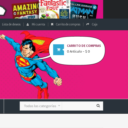
Lista de deseos
Mi cuenta
Carrito de compras
Caja
CARRITO DE COMPRAS
0
Artículo
- $ 0