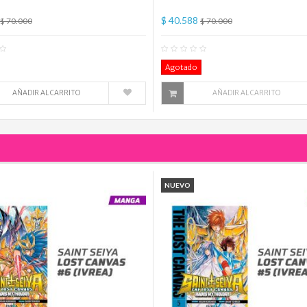
$ 40.588
$ 70.000
$ 70.000
0
Comentario(s)
0
Co
Agotado
AÑADIR AL CARRITO
AÑADIR AL CARRITO
NUEVO