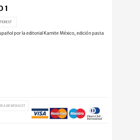
 1
TEREST
pañol por la editorial Kamite México, edición pasta
R A MI WISHLIST