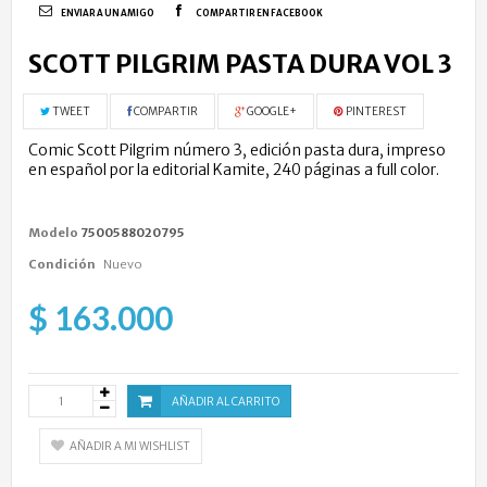
ENVIAR A UN AMIGO
COMPARTIR EN FACEBOOK
SCOTT PILGRIM PASTA DURA VOL 3
TWEET
COMPARTIR
GOOGLE+
PINTEREST
Comic Scott Pilgrim número 3, edición pasta dura, impreso
en español por la editorial Kamite, 240 páginas a full color.
Modelo
7500588020795
Condición
Nuevo
$ 163.000
AÑADIR AL CARRITO
AÑADIR A MI WISHLIST