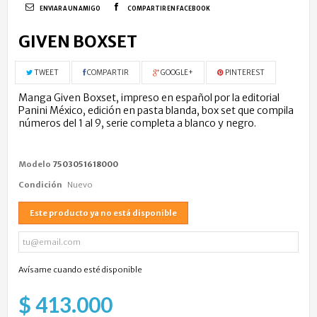
ENVIAR A UN AMIGO
COMPARTIR EN FACEBOOK
GIVEN BOXSET
TWEET
COMPARTIR
GOOGLE+
PINTEREST
Manga Given Boxset, impreso en español por la editorial
Panini México, edición en pasta blanda, box set que compila
números del 1 al 9, serie completa a blanco y negro.
Modelo
7503051618000
Condición
Nuevo
Este producto ya no está disponible
Avísame cuando esté disponible
$ 413.000