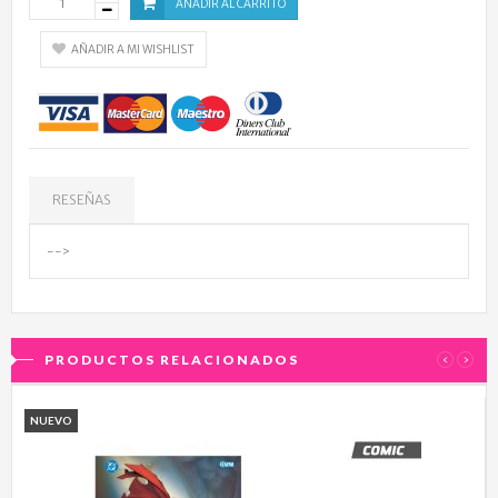
AÑADIR AL CARRITO
AÑADIR A MI WISHLIST
RESEÑAS
-->
PRODUCTOS RELACIONADOS
‹
›
NUEVO