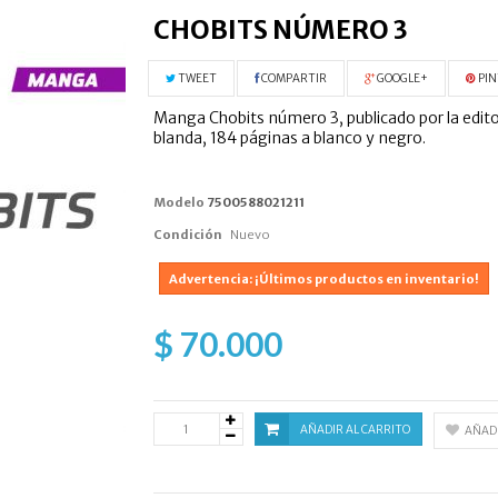
CHOBITS NÚMERO 3
TWEET
COMPARTIR
GOOGLE+
PIN
Manga Chobits número 3, publicado por la edito
blanda, 184 páginas a blanco y negro.
Modelo
7500588021211
Condición
Nuevo
Advertencia: ¡Últimos productos en inventario!
$ 70.000
AÑADIR AL CARRITO
AÑADI