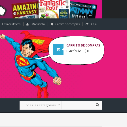
Lista de deseos
Mi cuenta
Carrito de compras
Caja
CARRITO DE COMPRAS
0
Artículo
- $ 0