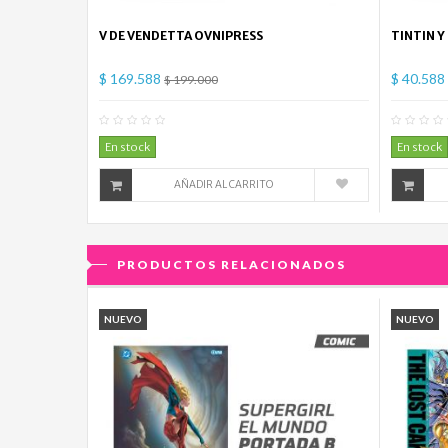
V DE VENDETTA OVNIPRESS
TINTIN Y
$ 169.588
$ 40.588
$ 199.000
0
Comentario(s)
En stock
En stock
AÑADIR AL CARRITO
PRODUCTOS RELACIONADOS
NUEVO
NUEVO