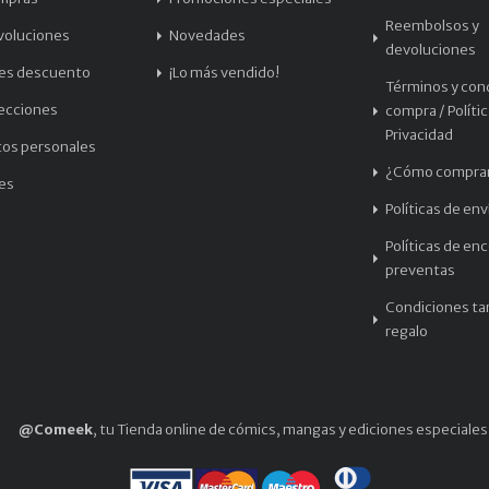
Reembolsos y
voluciones
Novedades
devoluciones
les descuento
¡Lo más vendido!
Términos y con
recciones
compra / Políti
Privacidad
tos personales
¿Cómo compra
les
Políticas de env
Políticas de en
preventas
Condiciones tar
regalo
@Comeek
, tu Tienda online de cómics, mangas y ediciones especiales