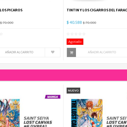
 LOS PICAROS
TINTIN Y LOS CIGARROS DEL FARA
$ 40.588
$ 70.000
$ 70.000
0
Comentario(s)
0
Co
Agotado
AÑADIR AL CARRITO
AÑADIR AL CARRITO
NUEVO