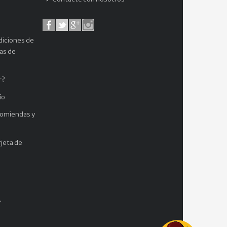
diciones de
cas de
r?
ío
comiendas y
jeta de
.