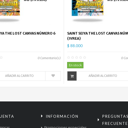
IYA THE LOST CANVAS NÚMERO 6
SAINT SEIYA THE LOST CANVAS NÚ
(IVREA)
$ 88.000
0
Comentario(s)
0
Co
En stock
AÑADIR AL CARRITO
AÑADIR AL CARRITO
CUENTA
INFORMACIÓN
PREGUNTA
FRECUENTE
mpras
Promociones especiales