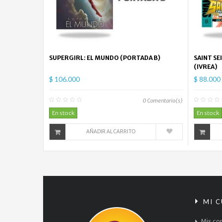
SUPERGIRL: EL MUNDO (PORTADA B)
SAINT SE
(IVREA)
$ 106.000
$ 88.000
0
Comentario(s)
En stock
En stock
AÑADIR AL CARRITO
MI 
Mis co