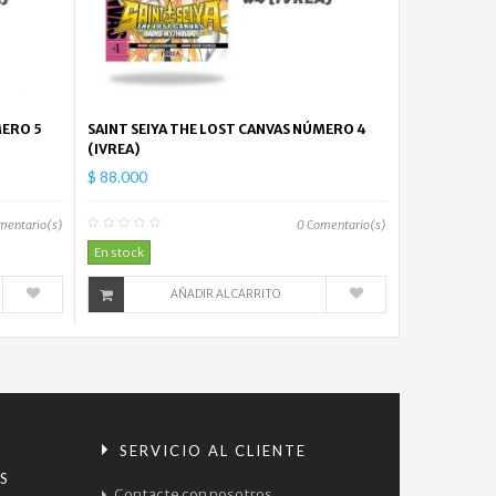
MERO 5
SAINT SEIYA THE LOST CANVAS NÚMERO 4
(IVREA)
$ 88.000
mentario(s)
0
Comentario(s)
En stock
AÑADIR AL CARRITO
S
SERVICIO AL CLIENTE
S
Contacte con nosotros