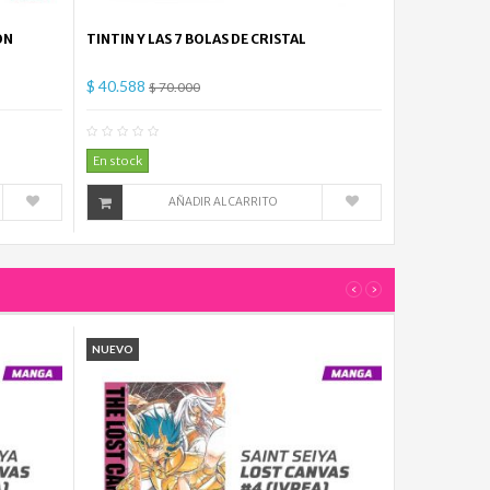
ON
TINTIN Y LAS 7 BOLAS DE CRISTAL
$ 40.588
$ 70.000
mentario(s)
0
Comentario(s)
En stock
AÑADIR AL CARRITO
‹
›
NUEVO