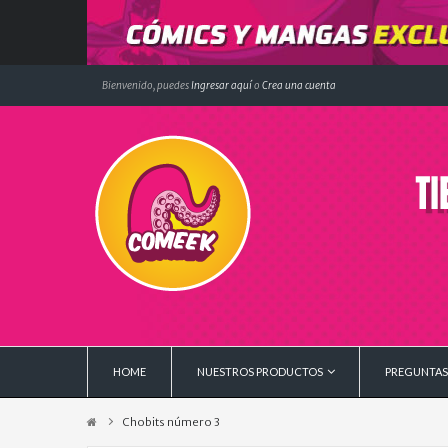
Bienvenido, puedes
Ingresar aquí
o
Crea una cuenta
HOME
NUESTROS PRODUCTOS
PREGUNTAS
Chobits número 3