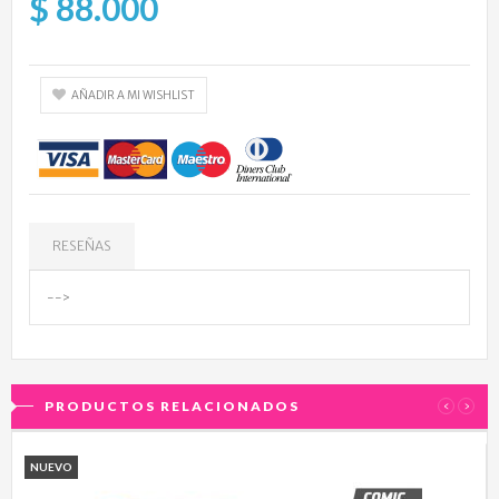
$ 88.000
AÑADIR A MI WISHLIST
RESEÑAS
-->
PRODUCTOS RELACIONADOS
‹
›
NUEVO