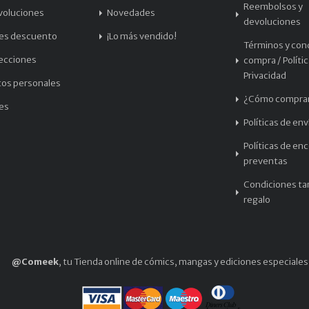
Reembolsos y
voluciones
Novedades
devoluciones
les descuento
¡Lo más vendido!
Términos y con
recciones
compra / Políti
Privacidad
tos personales
¿Cómo compra
les
Políticas de env
Políticas de en
preventas
Condiciones tar
regalo
@Comeek
, tu Tienda online de cómics, mangas y ediciones especiales