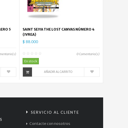
MERO 5
SAINT SEIYA THE LOST CANVAS NÚMERO 4
(IVREA)
$ 88.000
mentario(s)
0
Comentario(s)
En stock
AÑADIR AL CARRITO
S
SERVICIO AL CLIENTE
S
Contacte con nosotros