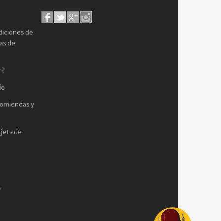
diciones de
cas de
r?
ío
comiendas y
jeta de
.