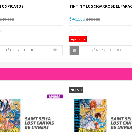
 LOS PICAROS
TINTIN Y LOS CIGARROS DEL FARA
$ 40.588
$ 70.000
$ 70.000
0
Comentario(s)
0
Co
Agotado
AÑADIR AL CARRITO
AÑADIR AL CARRITO
NUEVO