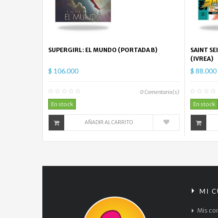
SUPERGIRL: EL MUNDO (PORTADA B)
SAINT SE
(IVREA)
$ 106.000
$ 88.000
0
Comentario(s)
En stock
En stock
AÑADIR AL CARRITO
MI 
Mis co