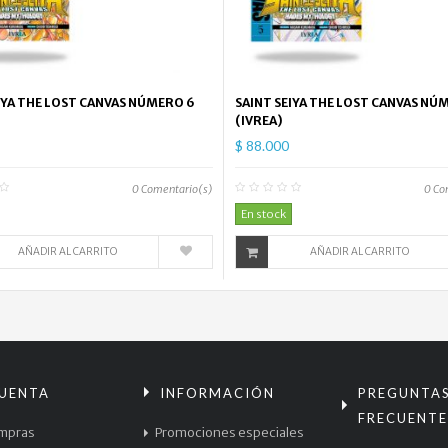
IYA THE LOST CANVAS NÚMERO 6
SAINT SEIYA THE LOST CANVAS NÚ
(IVREA)
$ 88.000
0
Comentario(s)
0
Co
En stock
AÑADIR AL CARRITO
AÑADIR AL CARRITO
CUENTA
INFORMACIÓN
PREGUNTA
FRECUENTE
mpras
Promociones especiales