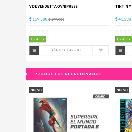
V DE VENDETTA OVNIPRESS
TINTIN Y
$ 169.588
$ 40.588
$ 199.000
0
Comentario(s)
En stock
En stock
AÑADIR AL CARRITO
PRODUCTOS RELACIONADOS
NUEVO
NUEVO