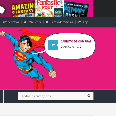
Lista de deseos
Mi cuenta
Carrito de compras
Caja
CARRITO DE COMPRAS
0
Artículo
- $ 0