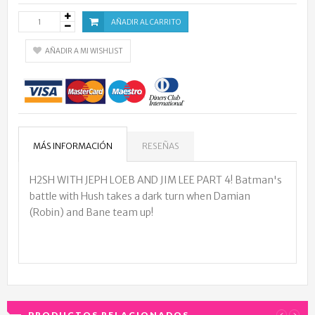
AÑADIR AL CARRITO
AÑADIR A MI WISHLIST
MÁS INFORMACIÓN
RESEÑAS
H2SH WITH JEPH LOEB AND JIM LEE PART 4! Batman's
battle with Hush takes a dark turn when Damian
(Robin) and Bane team up!
PRODUCTOS RELACIONADOS
‹
›