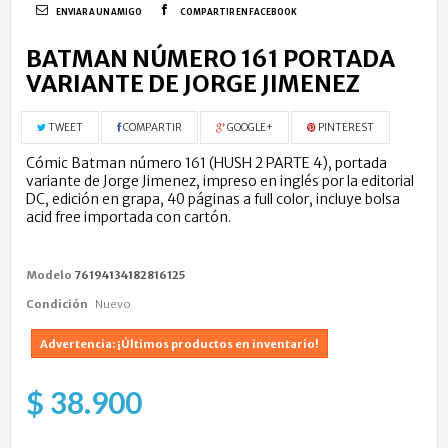
ENVIAR A UN AMIGO
COMPARTIR EN FACEBOOK
BATMAN NÚMERO 161 PORTADA
VARIANTE DE JORGE JIMENEZ
TWEET
COMPARTIR
GOOGLE+
PINTEREST
Cómic Batman número 161 (HUSH 2 PARTE 4), portada
variante de Jorge Jimenez, impreso en inglés por la editorial
DC, edición en grapa, 40 páginas a full color, incluye bolsa
acid free importada con cartón.
Modelo
76194134182816125
Condición
Nuevo
Advertencia: ¡Últimos productos en inventario!
$ 38.900