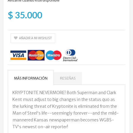
Avísame cuando esté disponible
$ 35.000
AÑADIR A MI WISHLIST
MÁS INFORMACIÓN
RESEÑAS
KRYPTONITE NEVERMORE! Both Superman and Clark
Kent must adjust to big changes in the status quo as
the lurking threat of Kryptonite is eliminated from the
Man of Steel's life--seemingly forever--and the mild-
mannered Kansas newspaperman becomes WGBS-
TV's newest on-air reporter!