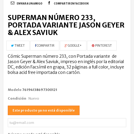
ENVIAR A UN AMIGO
COMPARTIR EN FACEBOOK
SUPERMAN NÚMERO 233,
PORTADA VARIANTE JASON GEYER
& ALEX SAVIUK
TWEET
COMPARTIR
GOOGLE+
PINTEREST
Cómic Superman número 233, con Portada variante de
Jason Geyer & Alex Saviuk, impreso en inglés por la editorial
DC, edición Facsímil en grapa, 32 páginas a full color, incluye
bolsa acid free importada con cartón.
Modelo
76194138697300121
Condición
Nuevo
Este producto ya no está disponible