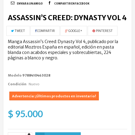
ENVIAR A UN AMIGO
COMPARTIR EN FACEBOOK
ASSASSIN’S CREED: DYNASTY VOL 4
TWEET
COMPARTIR
GOOGLE+
PINTEREST
Manga Assassin’s Creed: Dynasty Vol 4, publicado por la
editorial Moztros España en español, edición en pasta
blanda con acabdos especiales y sobrecubiertas, 224
páginas a blanco y negro.
Modelo
9788410463028
Condición
Nuevo
Advertencia: ¡Últimos productos en inventario!
$ 95.000