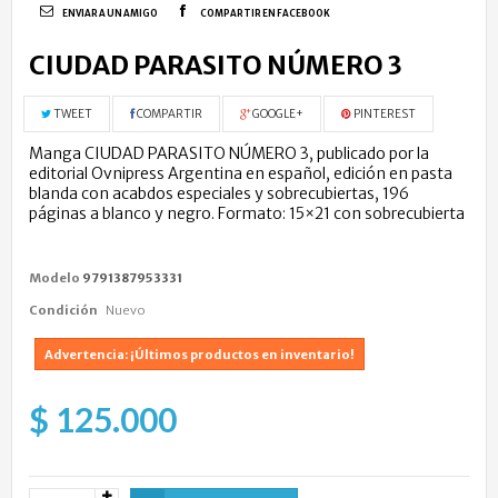
ENVIAR A UN AMIGO
COMPARTIR EN FACEBOOK
CIUDAD PARASITO NÚMERO 3
TWEET
COMPARTIR
GOOGLE+
PINTEREST
Manga CIUDAD PARASITO NÚMERO 3, publicado por la
editorial Ovnipress Argentina en español, edición en pasta
blanda con acabdos especiales y sobrecubiertas, 196
páginas a blanco y negro. Formato: 15×21 con sobrecubierta
Modelo
9791387953331
Condición
Nuevo
Advertencia: ¡Últimos productos en inventario!
$ 125.000