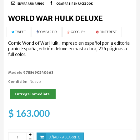
ENVIAR A UN AMIGO
COMPARTIR EN FACEBOOK
WORLD WAR HULK DELUXE
TWEET
COMPARTIR
GOOGLE+
PINTEREST
Comic World of War Hulk, impreso en español por la editorial
panini España, edición deluxe en pasta dura, 224 páginas a
full color.
Modelo
9788490240663
Condición
Nuevo
Entrega inmediata.
$ 163.000
AÑADIR AL CARRITO